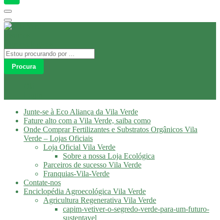
Procura
Olá
Login
Junte-se à Eco Aliança da Vila Verde
Fature alto com a Vila Verde, saiba como
Onde Comprar Fertilizantes e Substratos Orgânicos Vila
Verde – Lojas Oficiais
Loja Oficial Vila Verde
Sobre a nossa Loja Ecológica
Parceiros de sucesso Vila Verde
Franquias-Vila-Verde
Contate-nos
Enciclopédia Agroecológica Vila Verde
Agricultura Regenerativa Vila Verde
capim-vetiver-o-segredo-verde-para-um-futuro-
sustentavel