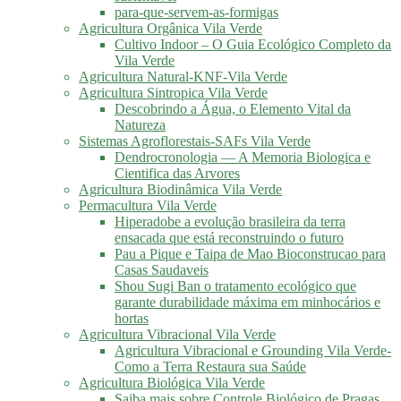
para-que-servem-as-formigas
Agricultura Orgânica Vila Verde
Cultivo Indoor – O Guia Ecológico Completo da
Vila Verde
Agricultura Natural-KNF-Vila Verde
Agricultura Sintropica Vila Verde
Descobrindo a Água, o Elemento Vital da
Natureza
Sistemas Agroflorestais-SAFs Vila Verde
Dendrocronologia — A Memoria Biologica e
Cientifica das Arvores
Agricultura Biodinâmica Vila Verde
Permacultura Vila Verde
Hiperadobe a evolução brasileira da terra
ensacada que está reconstruindo o futuro
Pau a Pique e Taipa de Mao Bioconstrucao para
Casas Saudaveis
Shou Sugi Ban o tratamento ecológico que
garante durabilidade máxima em minhocários e
hortas
Agricultura Vibracional Vila Verde
Agricultura Vibracional e Grounding Vila Verde-
Como a Terra Restaura sua Saúde
Agricultura Biológica Vila Verde
Saiba mais sobre Controle Biológico de Pragas