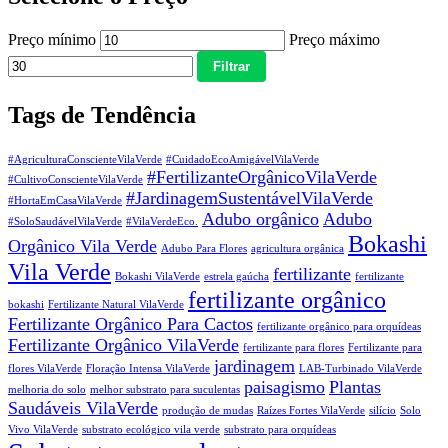
Preço mínimo
Preço máximo
Filtrar
Tags de Tendência
#AgriculturaConscienteVilaVerde
#CuidadoEcoAmigávelVilaVerde
#FertilizanteOrgânicoVilaVerde
#CultivoConscienteVilaVerde
#JardinagemSustentávelVilaVerde
#HortaEmCasaVilaVerde
Adubo orgânico
Adubo
#SoloSaudávelVilaVerde
#VilaVerdeEco.
Bokashi
Orgânico Vila Verde
Adubo Para Flores
agricultura orgânica
Vila Verde
fertilizante
Bokashi VilaVerde
estrela gaúcha
fertilizante
fertilizante orgânico
bokashi
Fertilizante Natural VilaVerde
Fertilizante Orgânico Para Cactos
fertilizante orgânico para orquídeas
Fertilizante Orgânico VilaVerde
fertilizante para flores
Fertilizante para
jardinagem
flores VilaVerde
Floração Intensa VilaVerde
LAB-Turbinado VilaVerde
paisagismo
Plantas
melhoria do solo
melhor substrato para suculentas
Saudáveis VilaVerde
produção de mudas
Raízes Fortes VilaVerde
silício
Solo
Vivo VilaVerde
substrato ecológico vila verde
substrato para orquídeas