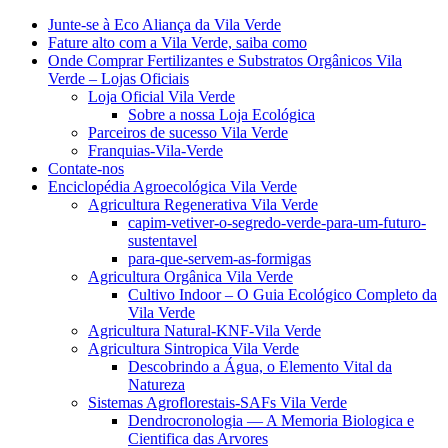
Junte-se à Eco Aliança da Vila Verde
Fature alto com a Vila Verde, saiba como
Onde Comprar Fertilizantes e Substratos Orgânicos Vila
Verde – Lojas Oficiais
Loja Oficial Vila Verde
Sobre a nossa Loja Ecológica
Parceiros de sucesso Vila Verde
Franquias-Vila-Verde
Contate-nos
Enciclopédia Agroecológica Vila Verde
Agricultura Regenerativa Vila Verde
capim-vetiver-o-segredo-verde-para-um-futuro-
sustentavel
para-que-servem-as-formigas
Agricultura Orgânica Vila Verde
Cultivo Indoor – O Guia Ecológico Completo da
Vila Verde
Agricultura Natural-KNF-Vila Verde
Agricultura Sintropica Vila Verde
Descobrindo a Água, o Elemento Vital da
Natureza
Sistemas Agroflorestais-SAFs Vila Verde
Dendrocronologia — A Memoria Biologica e
Cientifica das Arvores