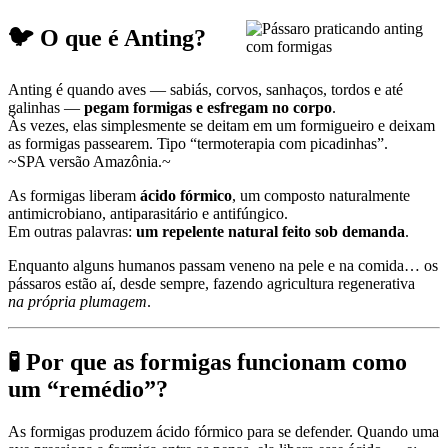
🐦 O que é Anting?
Anting é quando aves — sabiás, corvos, sanhaços, tordos e até
galinhas —
pegam formigas e esfregam no corpo
.
Às vezes, elas simplesmente se deitam em um formigueiro e deixam
as formigas passearem. Tipo “termoterapia com picadinhas”.
~SPA versão Amazônia.~
As formigas liberam
ácido fórmico
, um composto naturalmente
antimicrobiano, antiparasitário e antifúngico.
Em outras palavras:
um repelente natural feito sob demanda
.
Enquanto alguns humanos passam veneno na pele e na comida… os
pássaros estão aí, desde sempre, fazendo agricultura regenerativa
na própria plumagem
.
🧪 Por que as formigas funcionam como
um “remédio”?
As formigas produzem ácido fórmico para se defender. Quando uma