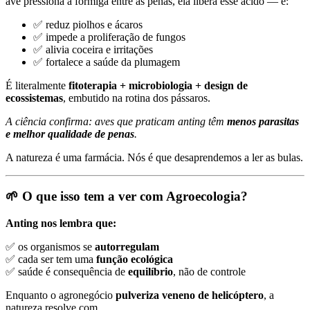
ave pressiona a formiga entre as penas, ela libera esse ácido — e:
✅ reduz piolhos e ácaros
✅ impede a proliferação de fungos
✅ alivia coceira e irritações
✅ fortalece a saúde da plumagem
É literalmente
fitoterapia + microbiologia + design de
ecossistemas
, embutido na rotina dos pássaros.
A ciência confirma: aves que praticam anting têm
menos parasitas
e melhor qualidade de penas
.
A natureza é uma farmácia. Nós é que desaprendemos a ler as bulas.
🌱 O que isso tem a ver com Agroecologia?
Anting nos lembra que:
✅ os organismos se
autorregulam
✅ cada ser tem uma
função ecológica
✅ saúde é consequência de
equilíbrio
, não de controle
Enquanto o agronegócio
pulveriza veneno de helicóptero
, a
natureza resolve com