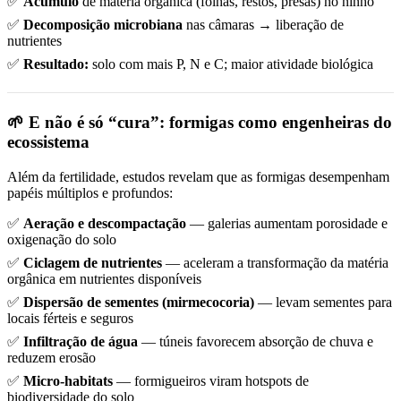
✅
Acúmulo
de matéria orgânica (folhas, restos, presas) no ninho
✅
Decomposição microbiana
nas câmaras → liberação de
nutrientes
✅
Resultado:
solo com mais P, N e C; maior atividade biológica
🌱 E não é só “cura”: formigas como engenheiras do
ecossistema
Além da fertilidade, estudos revelam que as formigas desempenham
papéis múltiplos e profundos:
✅
Aeração e descompactação
— galerias aumentam porosidade e
oxigenação do solo
✅
Ciclagem de nutrientes
— aceleram a transformação da matéria
orgânica em nutrientes disponíveis
✅
Dispersão de sementes (mirmecocoria)
— levam sementes para
locais férteis e seguros
✅
Infiltração de água
— túneis favorecem absorção de chuva e
reduzem erosão
✅
Micro-habitats
— formigueiros viram hotspots de
biodiversidade do solo