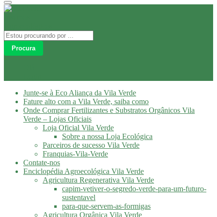
Procura
Olá
Login
Junte-se à Eco Aliança da Vila Verde
Fature alto com a Vila Verde, saiba como
Onde Comprar Fertilizantes e Substratos Orgânicos Vila
Verde – Lojas Oficiais
Loja Oficial Vila Verde
Sobre a nossa Loja Ecológica
Parceiros de sucesso Vila Verde
Franquias-Vila-Verde
Contate-nos
Enciclopédia Agroecológica Vila Verde
Agricultura Regenerativa Vila Verde
capim-vetiver-o-segredo-verde-para-um-futuro-
sustentavel
para-que-servem-as-formigas
Agricultura Orgânica Vila Verde