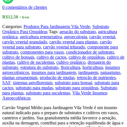
0
comentários de clientes
R$
12,50
+ frete
Categorias:
Produtos Para Jardinagem Vila Verde
,
Substrato
Orgânico Para Orquídeas
Tags:
aeração do substrato
,
agricultura
orgânica
,
agricultura regenerativa
,
agroecologia
,
carvão vegetal
,
carvão vegetal granulado
,
carvão vegetal para plantas
,
carvão
vegetal para substrato
,
carvão vegetal triturado
,
componente para
substrato
,
componentes para vasos
,
condicionador de substrato
,
cultivo de bonsais
,
cultivo de cactos
,
cultivo de orquídeas
,
cultivo de
plantas
,
cultivo de suculentas
,
cultivo orgânico
,
drenagem do
substrato
,
estrutura do substrato
,
floricultura
,
horticultura
,
insumos
agroecológicos
,
insumos para jardinagem
,
jardinagem
,
paisagismo
,
plantas ornamentais
,
produção de mudas
,
retenção de nutrientes
,
SAF
,
sistemas agroflorestais
,
substrato para bonsai
,
substrato para
cactos
,
substrato para mudas
,
substrato para orquídeas
,
Substrato
para plantas
,
substrato para suculentas
,
Vila Verde Insumos
Agroecológicos
Carvão Vegetal Médio para Jardinagem Vila Verde é um insumo
natural indicado para o preparo de substratos e cultivos em vasos,
canteiros e jardins. Sua granulometria média favorece a aeração,
auxilia na drenagem, contribui para a retenção equilibrada de água e