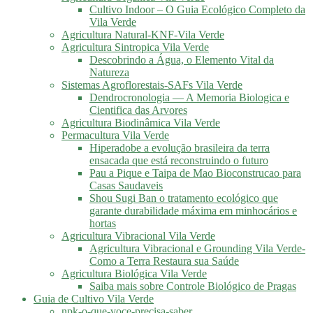
Cultivo Indoor – O Guia Ecológico Completo da
Vila Verde
Agricultura Natural-KNF-Vila Verde
Agricultura Sintropica Vila Verde
Descobrindo a Água, o Elemento Vital da
Natureza
Sistemas Agroflorestais-SAFs Vila Verde
Dendrocronologia — A Memoria Biologica e
Cientifica das Arvores
Agricultura Biodinâmica Vila Verde
Permacultura Vila Verde
Hiperadobe a evolução brasileira da terra
ensacada que está reconstruindo o futuro
Pau a Pique e Taipa de Mao Bioconstrucao para
Casas Saudaveis
Shou Sugi Ban o tratamento ecológico que
garante durabilidade máxima em minhocários e
hortas
Agricultura Vibracional Vila Verde
Agricultura Vibracional e Grounding Vila Verde-
Como a Terra Restaura sua Saúde
Agricultura Biológica Vila Verde
Saiba mais sobre Controle Biológico de Pragas
Guia de Cultivo Vila Verde
npk-o-que-voce-precisa-saber