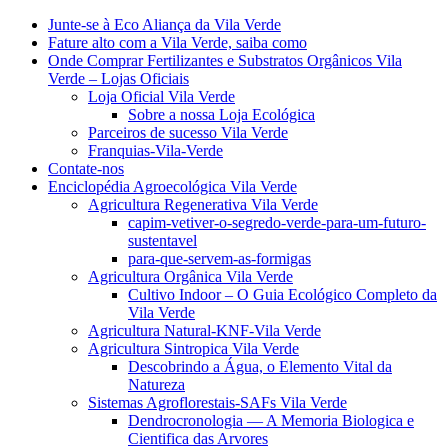
Junte-se à Eco Aliança da Vila Verde
Fature alto com a Vila Verde, saiba como
Onde Comprar Fertilizantes e Substratos Orgânicos Vila
Verde – Lojas Oficiais
Loja Oficial Vila Verde
Sobre a nossa Loja Ecológica
Parceiros de sucesso Vila Verde
Franquias-Vila-Verde
Contate-nos
Enciclopédia Agroecológica Vila Verde
Agricultura Regenerativa Vila Verde
capim-vetiver-o-segredo-verde-para-um-futuro-
sustentavel
para-que-servem-as-formigas
Agricultura Orgânica Vila Verde
Cultivo Indoor – O Guia Ecológico Completo da
Vila Verde
Agricultura Natural-KNF-Vila Verde
Agricultura Sintropica Vila Verde
Descobrindo a Água, o Elemento Vital da
Natureza
Sistemas Agroflorestais-SAFs Vila Verde
Dendrocronologia — A Memoria Biologica e
Cientifica das Arvores