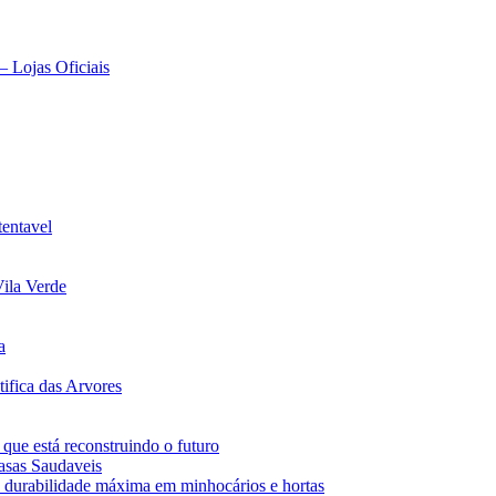
– Lojas Oficiais
tentavel
ila Verde
a
ifica das Arvores
 que está reconstruindo o futuro
asas Saudaveis
 durabilidade máxima em minhocários e hortas