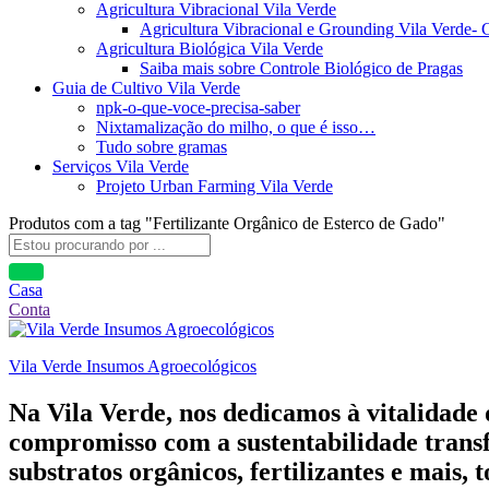
Agricultura Vibracional Vila Verde
Agricultura Vibracional e Grounding Vila Verde-
Agricultura Biológica Vila Verde
Saiba mais sobre Controle Biológico de Pragas
Guia de Cultivo Vila Verde
npk-o-que-voce-precisa-saber
Nixtamalização do milho, o que é isso…
Tudo sobre gramas
Serviços Vila Verde
Projeto Urban Farming Vila Verde
Produtos com a tag "Fertilizante Orgânico de Esterco de Gado"
Casa
Conta
Vila Verde Insumos Agroecológicos
Na Vila Verde, nos dedicamos à vitalidade
compromisso com a sustentabilidade transf
substratos orgânicos, fertilizantes e mais,