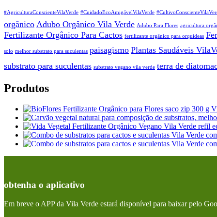
#AgriculturaConscienteVilaVerde
#CuidadoEcoAmigávelVilaVerde
#CultivoConscienteVilaVer
orgânico
Adubo Orgânico Vila Verde
Adubo Para Flores
agricultura orgâ
Fertilizante Orgânico Para Cactos
Fer
fertilizante orgânico para orquídeas
paisagismo
Plantas Saudáveis VilaV
solo
melhor substrato para suculentas
substrato para suculentas
terra de diatoma
substrato vegano vila verde
Produtos
obtenha o aplicativo
Em breve o APP da Vila Verde estará disponível para baixar pelo Goo