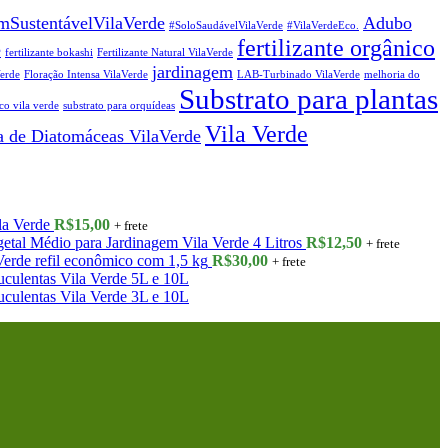
mSustentávelVilaVerde
Adubo
#SoloSaudávelVilaVerde
#VilaVerdeEco.
fertilizante orgânico
e
fertilizante bokashi
Fertilizante Natural VilaVerde
jardinagem
Verde
Floração Intensa VilaVerde
LAB-Turbinado VilaVerde
melhoria do
Substrato para plantas
co vila verde
substrato para orquídeas
Vila Verde
a de Diatomáceas VilaVerde
la Verde
R$
15,00
+ frete
etal Médio para Jardinagem Vila Verde 4 Litros
R$
12,50
+ frete
Verde refil econômico com 1,5 kg
R$
30,00
+ frete
culentas Vila Verde 5L e 10L
culentas Vila Verde 3L e 10L