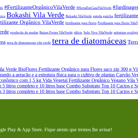
#FertilizanteOrgânicoVilaVerde
#Jardinage
de
#HortaEmCasaVilaVerde
Bokashi Vila Verde
fertilizant
nica
Bokashi VilaVerde
estrela gaúcha
tilizante Orgânico VilaVerde
fertilizante para flores
Fertilizante para flores Vila
erde
produção de mudas
Raízes Fortes VilaVerde
silício
Solo Vivo VilaVerde
substrato ecológi
terra de diatomáceas
cea
Terr
terra de diatomaceas vila verde
BioFlores Fertilizante Orgânico para Flores saco zip 300 g Vi
Carvão Veg
Vida Vegetal Fertilizante Orgânico Vegano Vila 
Combo Substrato Top 10 Cactos e Su
Combo Substrato Top 10 Cactos e Su
gle Play & App Store. Fique atento que iremos lhe avisar!