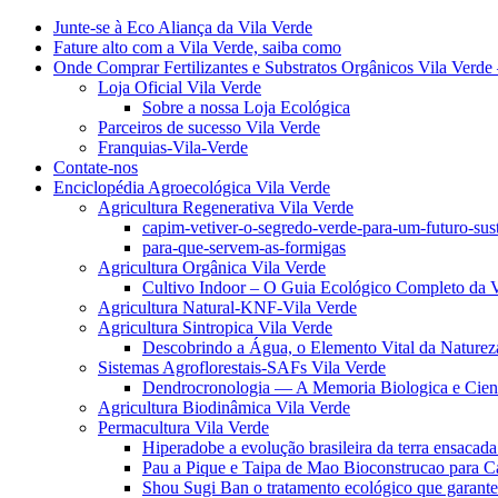
Junte-se à Eco Aliança da Vila Verde
Fature alto com a Vila Verde, saiba como
Onde Comprar Fertilizantes e Substratos Orgânicos Vila Verde 
Loja Oficial Vila Verde
Sobre a nossa Loja Ecológica
Parceiros de sucesso Vila Verde
Franquias-Vila-Verde
Contate-nos
Enciclopédia Agroecológica Vila Verde
Agricultura Regenerativa Vila Verde
capim-vetiver-o-segredo-verde-para-um-futuro-sus
para-que-servem-as-formigas
Agricultura Orgânica Vila Verde
Cultivo Indoor – O Guia Ecológico Completo da V
Agricultura Natural-KNF-Vila Verde
Agricultura Sintropica Vila Verde
Descobrindo a Água, o Elemento Vital da Naturez
Sistemas Agroflorestais-SAFs Vila Verde
Dendrocronologia — A Memoria Biologica e Cient
Agricultura Biodinâmica Vila Verde
Permacultura Vila Verde
Hiperadobe a evolução brasileira da terra ensacada
Pau a Pique e Taipa de Mao Bioconstrucao para C
Shou Sugi Ban o tratamento ecológico que garante