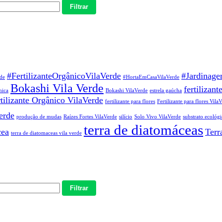
Filtrar
#FertilizanteOrgânicoVilaVerde
#Jardinage
de
#HortaEmCasaVilaVerde
Bokashi Vila Verde
fertilizant
nica
Bokashi VilaVerde
estrela gaúcha
tilizante Orgânico VilaVerde
fertilizante para flores
Fertilizante para flores Vila
erde
produção de mudas
Raízes Fortes VilaVerde
silício
Solo Vivo VilaVerde
substrato ecológi
terra de diatomáceas
cea
Terr
terra de diatomaceas vila verde
Filtrar