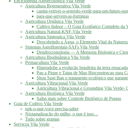
Enciclopédia Agroecológica Vila Verde
Agricultura Regenerativa Vila Verde
capim-vetiver-o-segredo-verde-para-um-futuro-sus
para-que-servem-as-formigas
Agricultura Orgânica Vila Verde
Cultivo Indoor – O Guia Ecológico Completo da V
Agricultura Natural-KNF-Vila Verde
Agricultura Sintropica Vila Verde
Descobrindo a Água, o Elemento Vital da Naturez
Sistemas Agroflorestais-SAFs Vila Verde
Dendrocronologia — A Memoria Biologica e Cient
Agricultura Biodinâmica Vila Verde
Permacultura Vila Verde
Hiperadobe a evolução brasileira da terra ensacada
Pau a Pique e Taipa de Mao Bioconstrucao para C
Shou Sugi Ban o tratamento ecológico que garante
Agricultura Vibracional Vila Verde
Agricultura Vibracional e Grounding Vila Verde-
Agricultura Biológica Vila Verde
Saiba mais sobre Controle Biológico de Pragas
Guia de Cultivo Vila Verde
npk-o-que-voce-precisa-saber
Nixtamalização do milho, o que é isso…
Tudo sobre gramas
Serviços Vila Verde