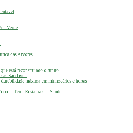
tentavel
ila Verde
a
ifica das Arvores
 que está reconstruindo o futuro
asas Saudaveis
 durabilidade máxima em minhocários e hortas
 Como a Terra Restaura sua Saúde