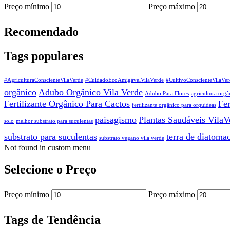
Preço mínimo
Preço máximo
Recomendado
Tags populares
#AgriculturaConscienteVilaVerde
#CuidadoEcoAmigávelVilaVerde
#CultivoConscienteVilaVer
orgânico
Adubo Orgânico Vila Verde
Adubo Para Flores
agricultura orgâ
Fertilizante Orgânico Para Cactos
Fer
fertilizante orgânico para orquídeas
paisagismo
Plantas Saudáveis VilaV
solo
melhor substrato para suculentas
substrato para suculentas
terra de diatoma
substrato vegano vila verde
Not found in custom menu
Selecione o Preço
Preço mínimo
Preço máximo
Tags de Tendência