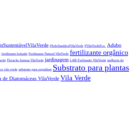
mSustentávelVilaVerde
Adubo
#SoloSaudávelVilaVerde
#VilaVerdeEco.
fertilizante orgânico
e
fertilizante bokashi
Fertilizante Natural VilaVerde
jardinagem
Verde
Floração Intensa VilaVerde
LAB-Turbinado VilaVerde
melhoria do
Substrato para plantas
co vila verde
substrato para orquídeas
Vila Verde
a de Diatomáceas VilaVerde