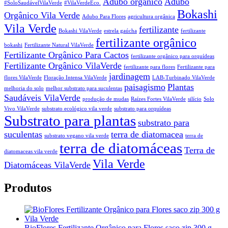
Adubo orgânico
Adubo
#SoloSaudávelVilaVerde
#VilaVerdeEco.
Bokashi
Orgânico Vila Verde
Adubo Para Flores
agricultura orgânica
Vila Verde
fertilizante
Bokashi VilaVerde
estrela gaúcha
fertilizante
fertilizante orgânico
bokashi
Fertilizante Natural VilaVerde
Fertilizante Orgânico Para Cactos
fertilizante orgânico para orquídeas
Fertilizante Orgânico VilaVerde
fertilizante para flores
Fertilizante para
jardinagem
flores VilaVerde
Floração Intensa VilaVerde
LAB-Turbinado VilaVerde
paisagismo
Plantas
melhoria do solo
melhor substrato para suculentas
Saudáveis VilaVerde
produção de mudas
Raízes Fortes VilaVerde
silício
Solo
Vivo VilaVerde
substrato ecológico vila verde
substrato para orquídeas
Substrato para plantas
substrato para
suculentas
terra de diatomacea
substrato vegano vila verde
terra de
terra de diatomáceas
Terra de
diatomaceas vila verde
Vila Verde
Diatomáceas VilaVerde
Produtos
BioFlores Fertilizante Orgânico para Flores saco zip 300 g