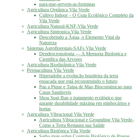
para-que-servem-as-formigas
Agricultura Orgânica Vila Verde
Cultivo Indoor – O Guia Ecológico Completo da
Vila Verde
Agricultura Natural-KNF-Vila Verde
Agricultura Sintropica Vila Verde
Descobrindo a Água, o Elemento Vital da
Natureza
Sistemas Agroflorestais-SAFs Vila Verde
Dendrocronologia — A Memoria Biologica e
Cientifica das Arvores
Agricultura Biodinâmica Vila Verde
Permacultura Vila Verde
Hiperadobe a evolução brasileira da terra
ensacada que está reconstruindo o futuro
Pau a Pique e Taipa de Mao Bioconstrucao para
Casas Saudaveis
Shou Sugi Ban o tratamento ecológico que
garante durabilidade máxima em minhocários e
hortas
Agricultura Vibracional Vila Verde
Agricultura Vibracional e Grounding Vila Verde-
Como a Terra Restaura sua Saúde
Agricultura Biológica Vila Verde
Saiba mais sobre Controle Biológico de Pragas