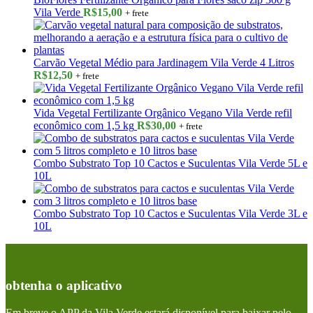
Vila Verde
R$
15,00
+ frete
Carvão Vegetal Médio para Jardinagem Vila Verde 4 Litros
R$
12,50
+ frete
Vida Vegetal Fertilizante Orgânico Vegano Vila Verde refil
econômico com 1,5 kg
R$
30,00
+ frete
Combo Substrato Top 10 Cactos e Suculentas Vila Verde 5L e
10L
Combo Substrato Top 10 Cactos e Suculentas Vila Verde 3L e
10L
obtenha o aplicativo
Em breve o APP da Vila Verde estará disponível para baixar pelo