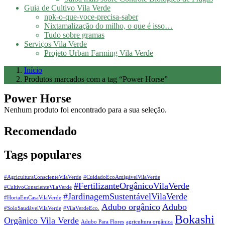
Guia de Cultivo Vila Verde
npk-o-que-voce-precisa-saber
Nixtamalização do milho, o que é isso…
Tudo sobre gramas
Serviços Vila Verde
Projeto Urban Farming Vila Verde
Início
Produtos marcados com a tag “Power Horse”
Power Horse
Nenhum produto foi encontrado para a sua seleção.
Recomendado
Tags populares
#AgriculturaConscienteVilaVerde
#CuidadoEcoAmigávelVilaVerde
#FertilizanteOrgânicoVilaVerde
#CultivoConscienteVilaVerde
#JardinagemSustentávelVilaVerde
#HortaEmCasaVilaVerde
Adubo orgânico
Adubo
#SoloSaudávelVilaVerde
#VilaVerdeEco.
Bokashi
Orgânico Vila Verde
Adubo Para Flores
agricultura orgânica