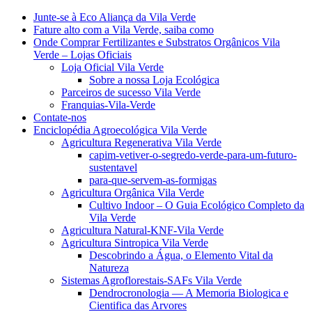
Junte-se à Eco Aliança da Vila Verde
Fature alto com a Vila Verde, saiba como
Onde Comprar Fertilizantes e Substratos Orgânicos Vila
Verde – Lojas Oficiais
Loja Oficial Vila Verde
Sobre a nossa Loja Ecológica
Parceiros de sucesso Vila Verde
Franquias-Vila-Verde
Contate-nos
Enciclopédia Agroecológica Vila Verde
Agricultura Regenerativa Vila Verde
capim-vetiver-o-segredo-verde-para-um-futuro-
sustentavel
para-que-servem-as-formigas
Agricultura Orgânica Vila Verde
Cultivo Indoor – O Guia Ecológico Completo da
Vila Verde
Agricultura Natural-KNF-Vila Verde
Agricultura Sintropica Vila Verde
Descobrindo a Água, o Elemento Vital da
Natureza
Sistemas Agroflorestais-SAFs Vila Verde
Dendrocronologia — A Memoria Biologica e
Cientifica das Arvores