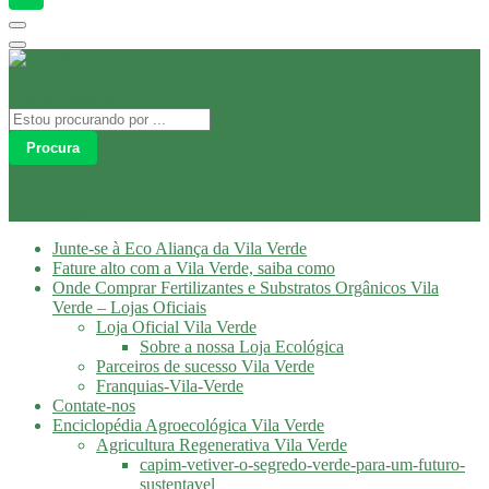
Procura
Olá
Login
Junte-se à Eco Aliança da Vila Verde
Fature alto com a Vila Verde, saiba como
Onde Comprar Fertilizantes e Substratos Orgânicos Vila
Verde – Lojas Oficiais
Loja Oficial Vila Verde
Sobre a nossa Loja Ecológica
Parceiros de sucesso Vila Verde
Franquias-Vila-Verde
Contate-nos
Enciclopédia Agroecológica Vila Verde
Agricultura Regenerativa Vila Verde
capim-vetiver-o-segredo-verde-para-um-futuro-
sustentavel