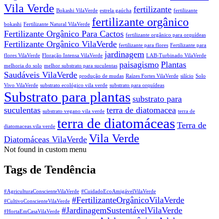
Vila Verde
fertilizante
Bokashi VilaVerde
estrela gaúcha
fertilizante
fertilizante orgânico
bokashi
Fertilizante Natural VilaVerde
Fertilizante Orgânico Para Cactos
fertilizante orgânico para orquídeas
Fertilizante Orgânico VilaVerde
fertilizante para flores
Fertilizante para
jardinagem
flores VilaVerde
Floração Intensa VilaVerde
LAB-Turbinado VilaVerde
paisagismo
Plantas
melhoria do solo
melhor substrato para suculentas
Saudáveis VilaVerde
produção de mudas
Raízes Fortes VilaVerde
silício
Solo
Vivo VilaVerde
substrato ecológico vila verde
substrato para orquídeas
Substrato para plantas
substrato para
suculentas
terra de diatomacea
substrato vegano vila verde
terra de
terra de diatomáceas
Terra de
diatomaceas vila verde
Vila Verde
Diatomáceas VilaVerde
Not found in custom menu
Tags de Tendência
#AgriculturaConscienteVilaVerde
#CuidadoEcoAmigávelVilaVerde
#FertilizanteOrgânicoVilaVerde
#CultivoConscienteVilaVerde
#JardinagemSustentávelVilaVerde
#HortaEmCasaVilaVerde