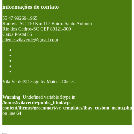
informações de contato
55 47 99269-1965
Rodovia SC 110 Km 117 Bairro:Santo Antonio
Rio dos Cedros-SC CEP 89121-000
Caixa Postal 55
clientesvilaverde@gmail.com
Vila Verde®Design by Mateus Cheles
Warning
: Undefined variable $type in
/home2/vilaverde/public_html/wp-
content/themes/greenmart/vc_templates/tbay_custom_menu.php
on line
64