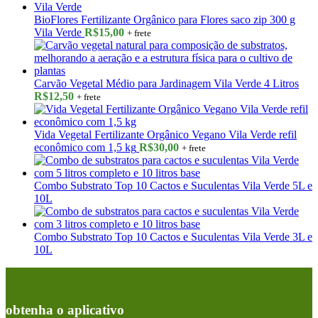
BioFlores Fertilizante Orgânico para Flores saco zip 300 g
Vila Verde
R$
15,00
+ frete
Carvão Vegetal Médio para Jardinagem Vila Verde 4 Litros
R$
12,50
+ frete
Vida Vegetal Fertilizante Orgânico Vegano Vila Verde refil
econômico com 1,5 kg
R$
30,00
+ frete
Combo Substrato Top 10 Cactos e Suculentas Vila Verde 5L e
10L
Combo Substrato Top 10 Cactos e Suculentas Vila Verde 3L e
10L
obtenha o aplicativo