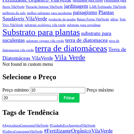
fertilizante para flores
Fertilizante para
jardinagem
flores VilaVerde
Floração Intensa VilaVerde
LAB-Turbinado VilaVerde
paisagismo
Plantas
melhoria do solo
melhor substrato para suculentas
Saudáveis VilaVerde
produção de mudas
Raízes Fortes VilaVerde
silício
Solo
Vivo VilaVerde
substrato ecológico vila verde
substrato para orquídeas
Substrato para plantas
substrato para
suculentas
terra de diatomacea
substrato vegano vila verde
terra de
terra de diatomáceas
Terra de
diatomaceas vila verde
Vila Verde
Diatomáceas VilaVerde
Not found in custom menu
Selecione o Preço
Preço mínimo
Preço máximo
Filtrar
Tags de Tendência
#AgriculturaConscienteVilaVerde
#CuidadoEcoAmigávelVilaVerde
#FertilizanteOrgânicoVilaVerde
#CultivoConscienteVilaVerde