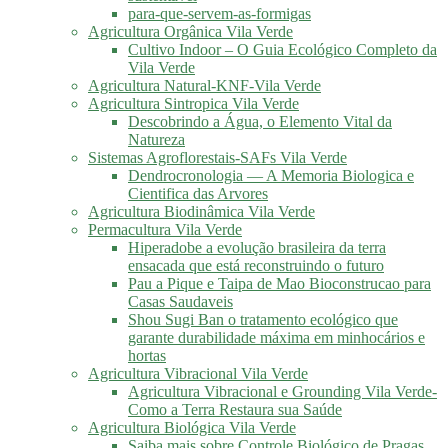
para-que-servem-as-formigas
Agricultura Orgânica Vila Verde
Cultivo Indoor – O Guia Ecológico Completo da
Vila Verde
Agricultura Natural-KNF-Vila Verde
Agricultura Sintropica Vila Verde
Descobrindo a Água, o Elemento Vital da
Natureza
Sistemas Agroflorestais-SAFs Vila Verde
Dendrocronologia — A Memoria Biologica e
Cientifica das Arvores
Agricultura Biodinâmica Vila Verde
Permacultura Vila Verde
Hiperadobe a evolução brasileira da terra
ensacada que está reconstruindo o futuro
Pau a Pique e Taipa de Mao Bioconstrucao para
Casas Saudaveis
Shou Sugi Ban o tratamento ecológico que
garante durabilidade máxima em minhocários e
hortas
Agricultura Vibracional Vila Verde
Agricultura Vibracional e Grounding Vila Verde-
Como a Terra Restaura sua Saúde
Agricultura Biológica Vila Verde
Saiba mais sobre Controle Biológico de Pragas