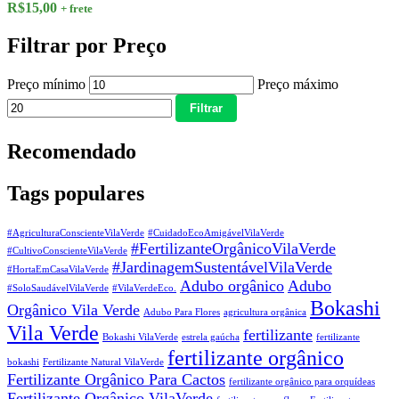
R$
15,00
+ frete
Filtrar por Preço
Preço mínimo
Preço máximo
Filtrar
Recomendado
Tags populares
#AgriculturaConscienteVilaVerde
#CuidadoEcoAmigávelVilaVerde
#FertilizanteOrgânicoVilaVerde
#CultivoConscienteVilaVerde
#JardinagemSustentávelVilaVerde
#HortaEmCasaVilaVerde
Adubo orgânico
Adubo
#SoloSaudávelVilaVerde
#VilaVerdeEco.
Bokashi
Orgânico Vila Verde
Adubo Para Flores
agricultura orgânica
Vila Verde
fertilizante
Bokashi VilaVerde
estrela gaúcha
fertilizante
fertilizante orgânico
bokashi
Fertilizante Natural VilaVerde
Fertilizante Orgânico Para Cactos
fertilizante orgânico para orquídeas
Fertilizante Orgânico VilaVerde