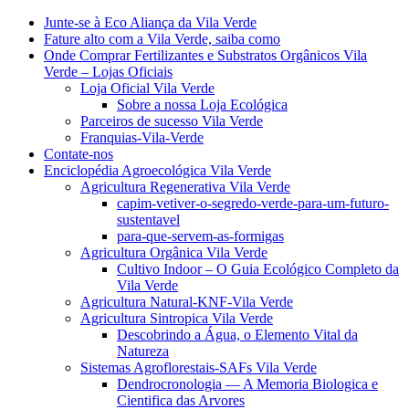
Junte-se à Eco Aliança da Vila Verde
Fature alto com a Vila Verde, saiba como
Onde Comprar Fertilizantes e Substratos Orgânicos Vila
Verde – Lojas Oficiais
Loja Oficial Vila Verde
Sobre a nossa Loja Ecológica
Parceiros de sucesso Vila Verde
Franquias-Vila-Verde
Contate-nos
Enciclopédia Agroecológica Vila Verde
Agricultura Regenerativa Vila Verde
capim-vetiver-o-segredo-verde-para-um-futuro-
sustentavel
para-que-servem-as-formigas
Agricultura Orgânica Vila Verde
Cultivo Indoor – O Guia Ecológico Completo da
Vila Verde
Agricultura Natural-KNF-Vila Verde
Agricultura Sintropica Vila Verde
Descobrindo a Água, o Elemento Vital da
Natureza
Sistemas Agroflorestais-SAFs Vila Verde
Dendrocronologia — A Memoria Biologica e
Cientifica das Arvores