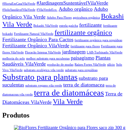
#JardinagemSustentávelVilaVerde
#HortaEmCasaVilaVerde
Adubo orgânico
Adubo
#SoloSaudávelVilaVerde
#VilaVerdeEco.
Bokashi
Orgânico Vila Verde
Adubo Para Flores
agricultura orgânica
Vila Verde
fertilizante
Bokashi VilaVerde
estrela gaúcha
fertilizante
fertilizante orgânico
bokashi
Fertilizante Natural VilaVerde
Fertilizante Orgânico Para Cactos
fertilizante orgânico para orquídeas
Fertilizante Orgânico VilaVerde
fertilizante para flores
Fertilizante para
jardinagem
flores VilaVerde
Floração Intensa VilaVerde
LAB-Turbinado VilaVerde
paisagismo
Plantas
melhoria do solo
melhor substrato para suculentas
Saudáveis VilaVerde
produção de mudas
Raízes Fortes VilaVerde
silício
Solo
Vivo VilaVerde
substrato ecológico vila verde
substrato para orquídeas
Substrato para plantas
substrato para
suculentas
terra de diatomacea
substrato vegano vila verde
terra de
terra de diatomáceas
Terra de
diatomaceas vila verde
Vila Verde
Diatomáceas VilaVerde
Produtos