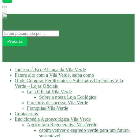
Procura
Olá
Login
Junte-se à Eco Aliança da Vila Verde
Fature alto com a Vila Verde, saiba como
Onde Comprar Fertilizantes e Substratos Orgânicos Vila
Verde – Lojas Oficiais
Loja Oficial Vila Verde
Sobre a nossa Loja Ecológica
Parceiros de sucesso Vila Verde
Franquias-Vila-Verde
Contate-nos
Enciclopédia Agroecológica Vila Verde
Agricultura Regenerativa Vila Verde
capim-vetiver-o-segredo-verde-para-um-futuro-
sustentavel