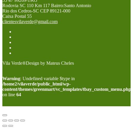
55 47 99269-1965
Rodovia SC 110 Km 117 Bairro:Santo Antonio
Rio dos Cedros-SC CEP 89121-000
Caixa Postal 55
clientesvilaverde@gmail.com
Vila Verde®Design by Mateus Cheles
Warning
: Undefined variable $type in
/home2/vilaverde/public_html/wp-
content/themes/greenmart/vc_templates/tbay_custom_menu.php
on line
64