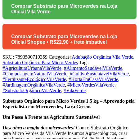
Comprar Substrato para Microverdes na Loja
Oficial Vila Verde
Comprar Substrato para Microverdes na Loja
Oficial Shopee • R$22,90 + frete imbatível
SKU:
7893590710359
Categorias:
Adubação Orgânica Vila Verde
,
Substrato Orgânico Para Micro Verdes
Tags:
#AgriculturaUrbanaVilaVerde
,
#AlimentoSaudávelVilaVerde
,
#CompostagemNaturalVilaVerde
,
#CultivoSustentávelVilaVerde
,
#FertilizanteEcológicoVilaVerde
,
#HortaEmCasaVilaVerde
,
#JardinagemOrgânicaVilaVerde
,
#MicroVerdesVilaVerde
,
#SubstratoOrgânicoVilaVerde
,
#VilaVerde
Substrato Orgânico para Micro Verdes 1,5 kg – Aprovado pela
Especialista em Microverdes, Lara Greens
Um Passo à Frente na Agricultura Sustentável
Descubra a magia dos microverdes!
Com o Substrato Orgânico
para Micro Verdes da Vila Verde Insumos Agroecológicos, criar
uma horta em espaços compactos nunca foi tão fácil. Ideal para