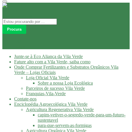
Procura
Olá
Login
Junte-se à Eco Aliança da Vila Verde
Fature alto com a Vila Verde, saiba como
Onde Comprar Fertilizantes e Substratos Orgânicos Vila
Verde – Lojas Oficiais
Loja Oficial Vila Verde
Sobre a nossa Loja Ecológica
Parceiros de sucesso Vila Verde
Franquias-Vila-Verde
Contate-nos
Enciclopédia Agroecológica Vila Verde
Agricultura Regenerativa Vila Verde
capim-vetiver-o-segredo-verde-para-um-futuro-
sustentavel
para-que-servem-as-formigas
Agricultura Orgânica Vila Verde