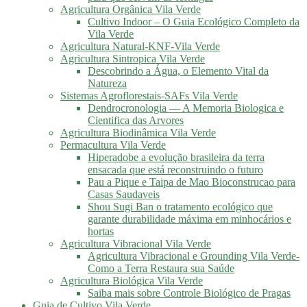
Agricultura Orgânica Vila Verde
Cultivo Indoor – O Guia Ecológico Completo da
Vila Verde
Agricultura Natural-KNF-Vila Verde
Agricultura Sintropica Vila Verde
Descobrindo a Água, o Elemento Vital da
Natureza
Sistemas Agroflorestais-SAFs Vila Verde
Dendrocronologia — A Memoria Biologica e
Cientifica das Arvores
Agricultura Biodinâmica Vila Verde
Permacultura Vila Verde
Hiperadobe a evolução brasileira da terra
ensacada que está reconstruindo o futuro
Pau a Pique e Taipa de Mao Bioconstrucao para
Casas Saudaveis
Shou Sugi Ban o tratamento ecológico que
garante durabilidade máxima em minhocários e
hortas
Agricultura Vibracional Vila Verde
Agricultura Vibracional e Grounding Vila Verde-
Como a Terra Restaura sua Saúde
Agricultura Biológica Vila Verde
Saiba mais sobre Controle Biológico de Pragas
Guia de Cultivo Vila Verde