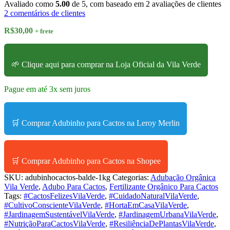
Avaliado como
5.00
de 5, com baseado em
2
avaliações de clientes
2
comentários de clientes
R$
30,00
+ frete
🌱 Clique aqui para comprar na Loja Oficial da Vila Verde
Pague em até 3x sem juros
🛒 Comprar Adubinho para Cactos na Leroy Merlin
🛒 Comprar Adubinho para Cactos na Shopee
SKU:
adubinhocactos-balde-1kg
Categorias:
Adubação Orgânica
Vila Verde
,
Adubo Para Cactos
,
Fertilizante Orgânico Para Cactos
Tags:
#CactosFelizesVilaVerde
,
#CuidadoNaturalVilaVerde
,
#CultivoConscienteVilaVerde
,
#HortaEmCasaVilaVerde
,
#JardinagemSustentávelVilaVerde
,
#JardinagemUrbanaVilaVerde
,
#NutriçãoParaCactosVilaVerde
,
#ResiliênciaDePlantasVilaVerde
,