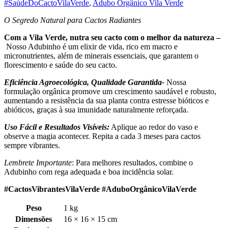
#SaúdeDoCactoVilaVerde
,
Adubo Orgânico Vila Verde
O Segredo Natural para Cactos Radiantes
Com a Vila Verde, nutra seu cacto com o melhor da natureza –
Nosso Adubinho é um elixir de vida, rico em macro e
micronutrientes, além de minerais essenciais, que garantem o
florescimento e saúde do seu cacto.
Eficiência Agroecológica, Qualidade Garantida-
Nossa
formulação orgânica promove um crescimento saudável e robusto,
aumentando a resistência da sua planta contra estresse bióticos e
abióticos, graças à sua imunidade naturalmente reforçada.
Uso Fácil e Resultados Visíveis:
Aplique ao redor do vaso e
observe a magia acontecer. Repita a cada 3 meses para cactos
sempre vibrantes.
Lembrete Importante
: Para melhores resultados, combine o
Adubinho com rega adequada e boa incidência solar.
#CactosVibrantesVilaVerde #AduboOrgânicoVilaVerde
Peso
1 kg
Dimensões
16 × 16 × 15 cm