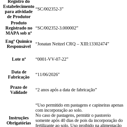
Registro do
Estabelecimento
“SC/002352-3”
para atividade
de Produtor
Produto
Registrado no
“SC/002352-3.000002”
MAPA sob nº
Engº Químico
“Jonatan Neitzel CRQ – XIII:13302474”
Responsável
Lote nº
“0001-VV-07-22”
Data de
“11/06/2026"
Fabricação
Prazo de
“2 anos após a data de fabricação”
Validade
“Uso permitido em pastagens e capineiras apenas
com incorporação ao solo.
No caso de pastagens, permitir o pastoreio
Instruções
somente após 40 dias de pois da incorporação do
Obrigatórias
fertilizante ao solo. Uso proibido na alimentação