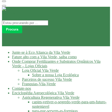
Procura
Olá
Login
Junte-se à Eco Aliança da Vila Verde
Fature alto com a Vila Verde, saiba como
Onde Comprar Fertilizantes e Substratos Orgânicos Vila
Verde – Lojas Oficiais
Loja Oficial Vila Verde
Sobre a nossa Loja Ecológica
Parceiros de sucesso Vila Verde
Franquias-Vila-Verde
Contate-nos
Enciclopédia Agroecológica Vila Verde
Agricultura Regenerativa Vila Verde
capim-vetiver-o-segredo-verde-para-um-futuro-
sustentavel
para-que-servem-as-formigas