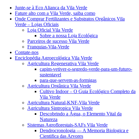
Junte-se à Eco Aliança da Vila Verde
Fature alto com a Vila Verde, saiba como
Onde Comprar Fertilizantes e Substratos Orgânicos Vila
Verde – Lojas Oficiais
Loja Oficial Vila Verde
Sobre a nossa Loja Ecológica
Parceiros de sucesso Vila Verde
Franquias-Vila-Verde
Contate-nos
Enciclopédia Agroecológica Vila Verde
Agricultura Regenerativa Vila Verde
capim-vetiver-o-segredo-verde-para-um-futuro-
sustentavel
para-que-servem-as-formigas
Agricultura Orgânica Vila Verde
Cultivo Indoor – O Guia Ecológico Completo da
Vila Verde
Agricultura Natural-KNF-Vila Verde
Agricultura Sintropica Vila Verde
Descobrindo a Água, o Elemento Vital da
Natureza
Sistemas Agroflorestais-SAFs Vila Verde
Dendrocronologia — A Memoria Biologica e
Cientifica das Arvores