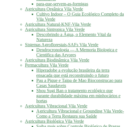
para-que-servem-as-formigas
Agricultura Orgânica Vila Verde
Cultivo Indoor – O Guia Ecológico Completo da
Vila Verde
Agricultura Natural-KNF-Vila Verde
Agricultura Sintropica Vila Verde
Descobrindo a Água, o Elemento Vital da
Natureza
Sistemas Agroflorestais-SAFs Vila Verde
Dendrocronologia — A Memoria Biologica e
Cientifica das Arvores
Agricultura Biodinâmica Vila Verde
Permacultura Vila Verde
Hiperadobe a evolução brasileira da terra
ensacada que está reconstruindo o futuro
Pau a Pique e Taipa de Mao Bioconstrucao para
Casas Saudaveis
Shou Sugi Ban o tratamento ecológico que
garante durabilidade máxima em minhocários e
hortas
Agricultura Vibracional Vila Verde
Agricultura Vibracional e Grounding Vila Verde-
Como a Terra Restaura sua Saúde
Agricultura Biológica Vila Verde
Saiba mais sobre Controle Biológico de Pragas