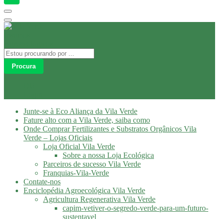
Procura
Olá
Login
Junte-se à Eco Aliança da Vila Verde
Fature alto com a Vila Verde, saiba como
Onde Comprar Fertilizantes e Substratos Orgânicos Vila
Verde – Lojas Oficiais
Loja Oficial Vila Verde
Sobre a nossa Loja Ecológica
Parceiros de sucesso Vila Verde
Franquias-Vila-Verde
Contate-nos
Enciclopédia Agroecológica Vila Verde
Agricultura Regenerativa Vila Verde
capim-vetiver-o-segredo-verde-para-um-futuro-
sustentavel