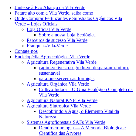
Junte-se à Eco Aliança da Vila Verde
Fature alto com a Vila Verde, saiba como
Onde Comprar Fertilizantes e Substratos Orgânicos Vila
Verde – Lojas Oficiais
Loja Oficial Vila Verde
Sobre a nossa Loja Ecológica
Parceiros de sucesso Vila Verde
Franquias-Vila-Verde
Contate-nos
Enciclopédia Agroecológica Vila Verde
Agricultura Regenerativa Vila Verde
capim-vetiver-o-segredo-verde-para-um-futuro-
sustentavel
para-que-servem-as-formigas
Agricultura Orgânica Vila Verde
Cultivo Indoor – O Guia Ecológico Completo da
Vila Verde
Agricultura Natural-KNF-Vila Verde
Agricultura Sintropica Vila Verde
Descobrindo a Água, o Elemento Vital da
Natureza
Sistemas Agroflorestais-SAFs Vila Verde
Dendrocronologia — A Memoria Biologica e
Cientifica das Arvores