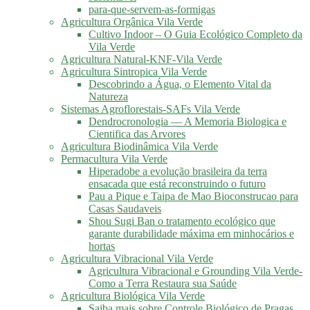
para-que-servem-as-formigas
Agricultura Orgânica Vila Verde
Cultivo Indoor – O Guia Ecológico Completo da
Vila Verde
Agricultura Natural-KNF-Vila Verde
Agricultura Sintropica Vila Verde
Descobrindo a Água, o Elemento Vital da
Natureza
Sistemas Agroflorestais-SAFs Vila Verde
Dendrocronologia — A Memoria Biologica e
Cientifica das Arvores
Agricultura Biodinâmica Vila Verde
Permacultura Vila Verde
Hiperadobe a evolução brasileira da terra
ensacada que está reconstruindo o futuro
Pau a Pique e Taipa de Mao Bioconstrucao para
Casas Saudaveis
Shou Sugi Ban o tratamento ecológico que
garante durabilidade máxima em minhocários e
hortas
Agricultura Vibracional Vila Verde
Agricultura Vibracional e Grounding Vila Verde-
Como a Terra Restaura sua Saúde
Agricultura Biológica Vila Verde
Saiba mais sobre Controle Biológico de Pragas