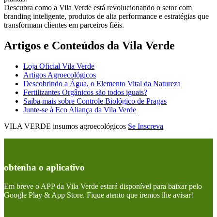
Descubra como a Vila Verde está revolucionando o setor com
branding inteligente, produtos de alta performance e estratégias que
transformam clientes em parceiros fiéis.
Artigos e Conteúdos da Vila Verde
Loja Oficial Vila Verde
Artigos Agroecológicos
Descobrindo a Água, o Elemento Vital da Natureza
Fertilizantes Orgânicos são todos iguais?
Saiba mais sobre Controle Biológico de Pragas
Junte-se à Eco Aliança da Vila Verde
VILA VERDE insumos agroecológicos
Se Inscreva
obtenha o aplicativo
Em breve o APP da Vila Verde estará disponível para baixar pelo
Google Play & App Store. Fique atento que iremos lhe avisar!