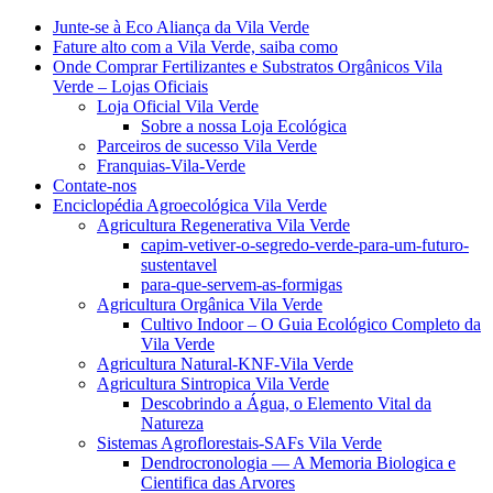
Junte-se à Eco Aliança da Vila Verde
Fature alto com a Vila Verde, saiba como
Onde Comprar Fertilizantes e Substratos Orgânicos Vila
Verde – Lojas Oficiais
Loja Oficial Vila Verde
Sobre a nossa Loja Ecológica
Parceiros de sucesso Vila Verde
Franquias-Vila-Verde
Contate-nos
Enciclopédia Agroecológica Vila Verde
Agricultura Regenerativa Vila Verde
capim-vetiver-o-segredo-verde-para-um-futuro-
sustentavel
para-que-servem-as-formigas
Agricultura Orgânica Vila Verde
Cultivo Indoor – O Guia Ecológico Completo da
Vila Verde
Agricultura Natural-KNF-Vila Verde
Agricultura Sintropica Vila Verde
Descobrindo a Água, o Elemento Vital da
Natureza
Sistemas Agroflorestais-SAFs Vila Verde
Dendrocronologia — A Memoria Biologica e
Cientifica das Arvores