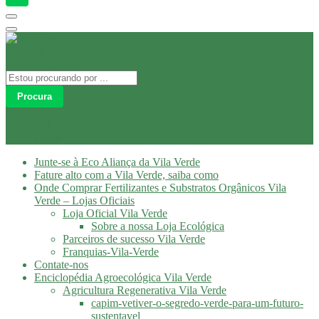
Procura
Olá
Login
Junte-se à Eco Aliança da Vila Verde
Fature alto com a Vila Verde, saiba como
Onde Comprar Fertilizantes e Substratos Orgânicos Vila
Verde – Lojas Oficiais
Loja Oficial Vila Verde
Sobre a nossa Loja Ecológica
Parceiros de sucesso Vila Verde
Franquias-Vila-Verde
Contate-nos
Enciclopédia Agroecológica Vila Verde
Agricultura Regenerativa Vila Verde
capim-vetiver-o-segredo-verde-para-um-futuro-
sustentavel