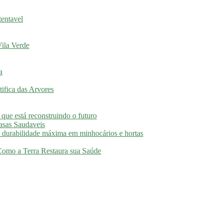
tentavel
ila Verde
a
ifica das Arvores
 que está reconstruindo o futuro
asas Saudaveis
 durabilidade máxima em minhocários e hortas
 Como a Terra Restaura sua Saúde