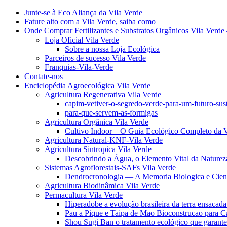
Junte-se à Eco Aliança da Vila Verde
Fature alto com a Vila Verde, saiba como
Onde Comprar Fertilizantes e Substratos Orgânicos Vila Verde 
Loja Oficial Vila Verde
Sobre a nossa Loja Ecológica
Parceiros de sucesso Vila Verde
Franquias-Vila-Verde
Contate-nos
Enciclopédia Agroecológica Vila Verde
Agricultura Regenerativa Vila Verde
capim-vetiver-o-segredo-verde-para-um-futuro-sus
para-que-servem-as-formigas
Agricultura Orgânica Vila Verde
Cultivo Indoor – O Guia Ecológico Completo da V
Agricultura Natural-KNF-Vila Verde
Agricultura Sintropica Vila Verde
Descobrindo a Água, o Elemento Vital da Naturez
Sistemas Agroflorestais-SAFs Vila Verde
Dendrocronologia — A Memoria Biologica e Cient
Agricultura Biodinâmica Vila Verde
Permacultura Vila Verde
Hiperadobe a evolução brasileira da terra ensacada
Pau a Pique e Taipa de Mao Bioconstrucao para C
Shou Sugi Ban o tratamento ecológico que garante