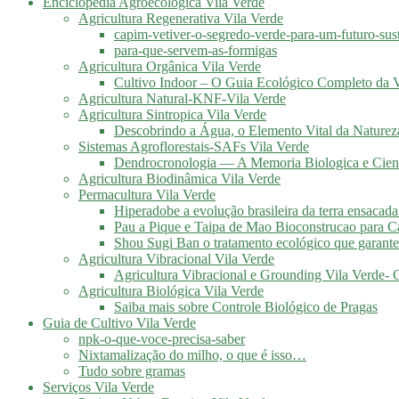
Enciclopédia Agroecológica Vila Verde
Agricultura Regenerativa Vila Verde
capim-vetiver-o-segredo-verde-para-um-futuro-sus
para-que-servem-as-formigas
Agricultura Orgânica Vila Verde
Cultivo Indoor – O Guia Ecológico Completo da V
Agricultura Natural-KNF-Vila Verde
Agricultura Sintropica Vila Verde
Descobrindo a Água, o Elemento Vital da Naturez
Sistemas Agroflorestais-SAFs Vila Verde
Dendrocronologia — A Memoria Biologica e Cient
Agricultura Biodinâmica Vila Verde
Permacultura Vila Verde
Hiperadobe a evolução brasileira da terra ensacada
Pau a Pique e Taipa de Mao Bioconstrucao para C
Shou Sugi Ban o tratamento ecológico que garante
Agricultura Vibracional Vila Verde
Agricultura Vibracional e Grounding Vila Verde-
Agricultura Biológica Vila Verde
Saiba mais sobre Controle Biológico de Pragas
Guia de Cultivo Vila Verde
npk-o-que-voce-precisa-saber
Nixtamalização do milho, o que é isso…
Tudo sobre gramas
Serviços Vila Verde