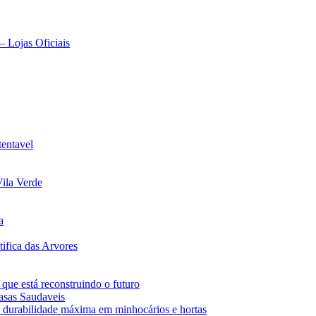
– Lojas Oficiais
tentavel
ila Verde
a
ifica das Arvores
 que está reconstruindo o futuro
asas Saudaveis
 durabilidade máxima em minhocários e hortas