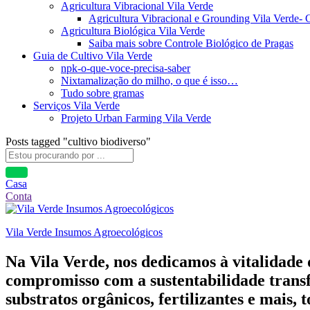
Agricultura Vibracional Vila Verde
Agricultura Vibracional e Grounding Vila Verde-
Agricultura Biológica Vila Verde
Saiba mais sobre Controle Biológico de Pragas
Guia de Cultivo Vila Verde
npk-o-que-voce-precisa-saber
Nixtamalização do milho, o que é isso…
Tudo sobre gramas
Serviços Vila Verde
Projeto Urban Farming Vila Verde
Posts tagged "cultivo biodiverso"
Casa
Conta
Vila Verde Insumos Agroecológicos
Na Vila Verde, nos dedicamos à vitalidade
compromisso com a sustentabilidade transf
substratos orgânicos, fertilizantes e mais,