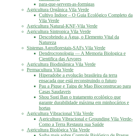
para-que-servem-as-formigas
Agricultura Orgânica Vila Verde
Cultivo Indoor – O Guia Ecológico Completo da
Vila Verde
Agricultura Natural-KNF-Vila Verde
Agricultura Sintropica Vila Verde
Descobrindo a Água, o Elemento Vital da
Natureza
Sistemas Agroflorestais-SAFs Vila Verde
Dendrocronologia — A Memoria Biologica e
Cientifica das Arvores
Agricultura Biodinâmica Vila Verde
Permacultura Vila Verde
Hiperadobe a evolução brasileira da terra
ensacada que está reconstruindo o futuro
Pau a Pique e Taipa de Mao Bioconstrucao para
Casas Saudaveis
Shou Sugi Ban o tratamento ecológico que
garante durabilidade máxima em minhocários e
hortas
Agricultura Vibracional Vila Verde
Agricultura Vibracional e Grounding Vila Verde-
Como a Terra Restaura sua Saúde
Agricultura Biológica Vila Verde
Saiba mais sobre Controle Biológico de Pragas