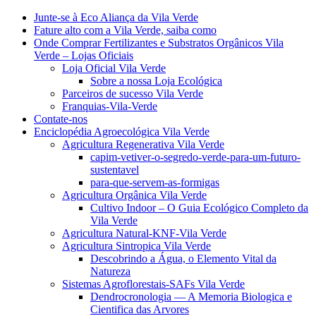
Junte-se à Eco Aliança da Vila Verde
Fature alto com a Vila Verde, saiba como
Onde Comprar Fertilizantes e Substratos Orgânicos Vila
Verde – Lojas Oficiais
Loja Oficial Vila Verde
Sobre a nossa Loja Ecológica
Parceiros de sucesso Vila Verde
Franquias-Vila-Verde
Contate-nos
Enciclopédia Agroecológica Vila Verde
Agricultura Regenerativa Vila Verde
capim-vetiver-o-segredo-verde-para-um-futuro-
sustentavel
para-que-servem-as-formigas
Agricultura Orgânica Vila Verde
Cultivo Indoor – O Guia Ecológico Completo da
Vila Verde
Agricultura Natural-KNF-Vila Verde
Agricultura Sintropica Vila Verde
Descobrindo a Água, o Elemento Vital da
Natureza
Sistemas Agroflorestais-SAFs Vila Verde
Dendrocronologia — A Memoria Biologica e
Cientifica das Arvores