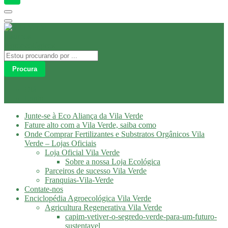
Procura
Olá
Login
Junte-se à Eco Aliança da Vila Verde
Fature alto com a Vila Verde, saiba como
Onde Comprar Fertilizantes e Substratos Orgânicos Vila
Verde – Lojas Oficiais
Loja Oficial Vila Verde
Sobre a nossa Loja Ecológica
Parceiros de sucesso Vila Verde
Franquias-Vila-Verde
Contate-nos
Enciclopédia Agroecológica Vila Verde
Agricultura Regenerativa Vila Verde
capim-vetiver-o-segredo-verde-para-um-futuro-
sustentavel