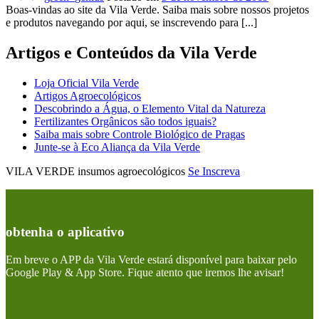
Boas-vindas ao site da Vila Verde. Saiba mais sobre nossos projetos
e produtos navegando por aqui, se inscrevendo para [...]
Artigos e Conteúdos da Vila Verde
Loja Oficial Vila Verde
Artigos Agroecológicos
Descobrindo a Água, o Elemento Vital da Natureza
Fertilizantes Orgânicos são todos iguais?
Saiba mais sobre Controle Biológico de Pragas
Junte-se à Eco Aliança da Vila Verde
VILA VERDE insumos agroecológicos
Se Inscreva
obtenha o aplicativo
Em breve o APP da Vila Verde estará disponível para baixar pelo
Google Play & App Store. Fique atento que iremos lhe avisar!