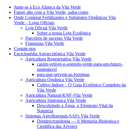
Junte-se à Eco Aliança da Vila Verde
Fature alto com a Vila Verde, saiba como
Onde Comprar Fertilizantes e Substratos Orgânicos Vila
Verde – Lojas Oficiais
Loja Oficial Vila Verde
Sobre a nossa Loja Ecológica
Parceiros de sucesso Vila Verde
Franquias-Vila-Verde
Contate-nos
Enciclopédia Agroecológica Vila Verde
Agricultura Regenerativa Vila Verde
capim-vetiver-o-segredo-verde-para-um-futuro-
sustentavel
para-que-servem-as-formigas
Agricultura Orgânica Vila Verde
Cultivo Indoor – O Guia Ecológico Completo da
Vila Verde
Agricultura Natural-KNF-Vila Verde
Agricultura Sintropica Vila Verde
Descobrindo a Água, o Elemento Vital da
Natureza
Sistemas Agroflorestais-SAFs Vila Verde
Dendrocronologia — A Memoria Biologica e
Cientifica das Arvores