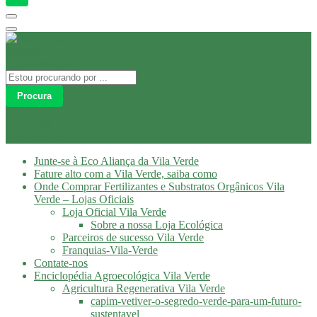
Procura
Olá
Login
Junte-se à Eco Aliança da Vila Verde
Fature alto com a Vila Verde, saiba como
Onde Comprar Fertilizantes e Substratos Orgânicos Vila
Verde – Lojas Oficiais
Loja Oficial Vila Verde
Sobre a nossa Loja Ecológica
Parceiros de sucesso Vila Verde
Franquias-Vila-Verde
Contate-nos
Enciclopédia Agroecológica Vila Verde
Agricultura Regenerativa Vila Verde
capim-vetiver-o-segredo-verde-para-um-futuro-
sustentavel