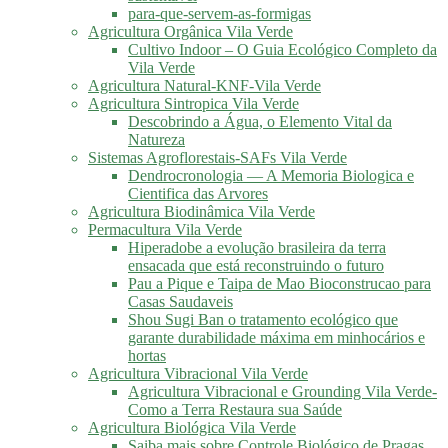
para-que-servem-as-formigas
Agricultura Orgânica Vila Verde
Cultivo Indoor – O Guia Ecológico Completo da
Vila Verde
Agricultura Natural-KNF-Vila Verde
Agricultura Sintropica Vila Verde
Descobrindo a Água, o Elemento Vital da
Natureza
Sistemas Agroflorestais-SAFs Vila Verde
Dendrocronologia — A Memoria Biologica e
Cientifica das Arvores
Agricultura Biodinâmica Vila Verde
Permacultura Vila Verde
Hiperadobe a evolução brasileira da terra
ensacada que está reconstruindo o futuro
Pau a Pique e Taipa de Mao Bioconstrucao para
Casas Saudaveis
Shou Sugi Ban o tratamento ecológico que
garante durabilidade máxima em minhocários e
hortas
Agricultura Vibracional Vila Verde
Agricultura Vibracional e Grounding Vila Verde-
Como a Terra Restaura sua Saúde
Agricultura Biológica Vila Verde
Saiba mais sobre Controle Biológico de Pragas