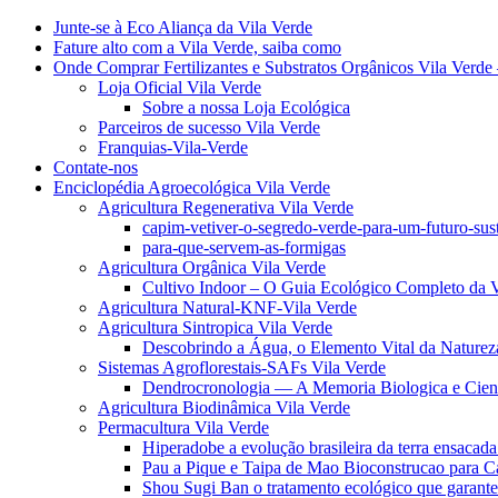
Junte-se à Eco Aliança da Vila Verde
Fature alto com a Vila Verde, saiba como
Onde Comprar Fertilizantes e Substratos Orgânicos Vila Verde 
Loja Oficial Vila Verde
Sobre a nossa Loja Ecológica
Parceiros de sucesso Vila Verde
Franquias-Vila-Verde
Contate-nos
Enciclopédia Agroecológica Vila Verde
Agricultura Regenerativa Vila Verde
capim-vetiver-o-segredo-verde-para-um-futuro-sus
para-que-servem-as-formigas
Agricultura Orgânica Vila Verde
Cultivo Indoor – O Guia Ecológico Completo da V
Agricultura Natural-KNF-Vila Verde
Agricultura Sintropica Vila Verde
Descobrindo a Água, o Elemento Vital da Naturez
Sistemas Agroflorestais-SAFs Vila Verde
Dendrocronologia — A Memoria Biologica e Cient
Agricultura Biodinâmica Vila Verde
Permacultura Vila Verde
Hiperadobe a evolução brasileira da terra ensacada
Pau a Pique e Taipa de Mao Bioconstrucao para C
Shou Sugi Ban o tratamento ecológico que garante