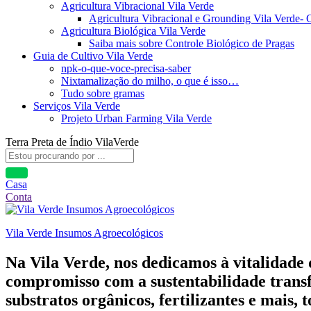
Agricultura Vibracional Vila Verde
Agricultura Vibracional e Grounding Vila Verde-
Agricultura Biológica Vila Verde
Saiba mais sobre Controle Biológico de Pragas
Guia de Cultivo Vila Verde
npk-o-que-voce-precisa-saber
Nixtamalização do milho, o que é isso…
Tudo sobre gramas
Serviços Vila Verde
Projeto Urban Farming Vila Verde
Terra Preta de Índio VilaVerde
Casa
Conta
Vila Verde Insumos Agroecológicos
Na Vila Verde, nos dedicamos à vitalidade
compromisso com a sustentabilidade transf
substratos orgânicos, fertilizantes e mais,