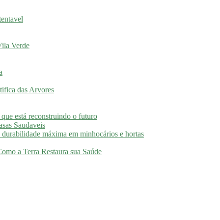
tentavel
ila Verde
a
ifica das Arvores
 que está reconstruindo o futuro
asas Saudaveis
 durabilidade máxima em minhocários e hortas
 Como a Terra Restaura sua Saúde