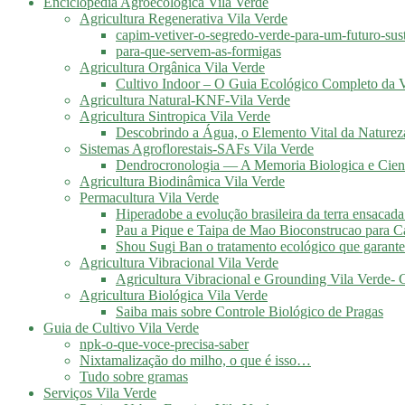
Enciclopédia Agroecológica Vila Verde
Agricultura Regenerativa Vila Verde
capim-vetiver-o-segredo-verde-para-um-futuro-sus
para-que-servem-as-formigas
Agricultura Orgânica Vila Verde
Cultivo Indoor – O Guia Ecológico Completo da V
Agricultura Natural-KNF-Vila Verde
Agricultura Sintropica Vila Verde
Descobrindo a Água, o Elemento Vital da Naturez
Sistemas Agroflorestais-SAFs Vila Verde
Dendrocronologia — A Memoria Biologica e Cient
Agricultura Biodinâmica Vila Verde
Permacultura Vila Verde
Hiperadobe a evolução brasileira da terra ensacada
Pau a Pique e Taipa de Mao Bioconstrucao para C
Shou Sugi Ban o tratamento ecológico que garante
Agricultura Vibracional Vila Verde
Agricultura Vibracional e Grounding Vila Verde-
Agricultura Biológica Vila Verde
Saiba mais sobre Controle Biológico de Pragas
Guia de Cultivo Vila Verde
npk-o-que-voce-precisa-saber
Nixtamalização do milho, o que é isso…
Tudo sobre gramas
Serviços Vila Verde