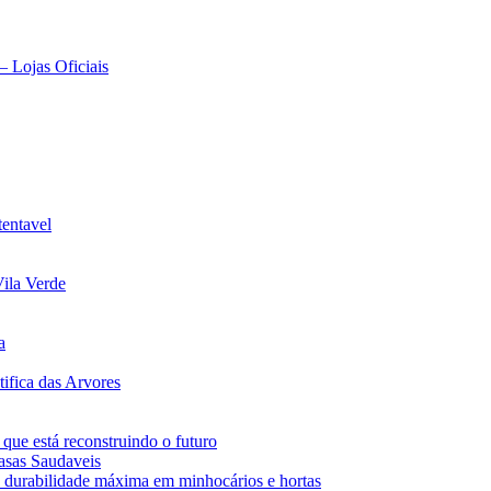
– Lojas Oficiais
tentavel
ila Verde
a
ifica das Arvores
 que está reconstruindo o futuro
asas Saudaveis
 durabilidade máxima em minhocários e hortas