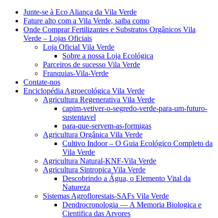
Junte-se à Eco Aliança da Vila Verde
Fature alto com a Vila Verde, saiba como
Onde Comprar Fertilizantes e Substratos Orgânicos Vila
Verde – Lojas Oficiais
Loja Oficial Vila Verde
Sobre a nossa Loja Ecológica
Parceiros de sucesso Vila Verde
Franquias-Vila-Verde
Contate-nos
Enciclopédia Agroecológica Vila Verde
Agricultura Regenerativa Vila Verde
capim-vetiver-o-segredo-verde-para-um-futuro-
sustentavel
para-que-servem-as-formigas
Agricultura Orgânica Vila Verde
Cultivo Indoor – O Guia Ecológico Completo da
Vila Verde
Agricultura Natural-KNF-Vila Verde
Agricultura Sintropica Vila Verde
Descobrindo a Água, o Elemento Vital da
Natureza
Sistemas Agroflorestais-SAFs Vila Verde
Dendrocronologia — A Memoria Biologica e
Cientifica das Arvores