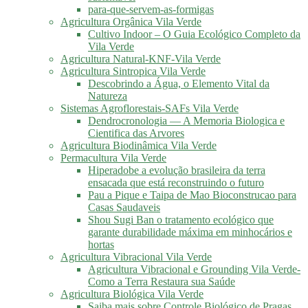
para-que-servem-as-formigas
Agricultura Orgânica Vila Verde
Cultivo Indoor – O Guia Ecológico Completo da
Vila Verde
Agricultura Natural-KNF-Vila Verde
Agricultura Sintropica Vila Verde
Descobrindo a Água, o Elemento Vital da
Natureza
Sistemas Agroflorestais-SAFs Vila Verde
Dendrocronologia — A Memoria Biologica e
Cientifica das Arvores
Agricultura Biodinâmica Vila Verde
Permacultura Vila Verde
Hiperadobe a evolução brasileira da terra
ensacada que está reconstruindo o futuro
Pau a Pique e Taipa de Mao Bioconstrucao para
Casas Saudaveis
Shou Sugi Ban o tratamento ecológico que
garante durabilidade máxima em minhocários e
hortas
Agricultura Vibracional Vila Verde
Agricultura Vibracional e Grounding Vila Verde-
Como a Terra Restaura sua Saúde
Agricultura Biológica Vila Verde
Saiba mais sobre Controle Biológico de Pragas