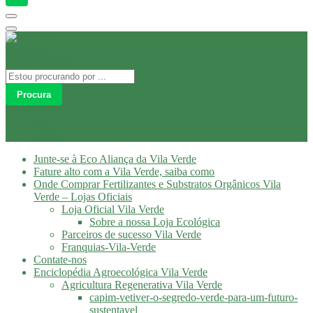
Procura
Olá
Login
Junte-se à Eco Aliança da Vila Verde
Fature alto com a Vila Verde, saiba como
Onde Comprar Fertilizantes e Substratos Orgânicos Vila
Verde – Lojas Oficiais
Loja Oficial Vila Verde
Sobre a nossa Loja Ecológica
Parceiros de sucesso Vila Verde
Franquias-Vila-Verde
Contate-nos
Enciclopédia Agroecológica Vila Verde
Agricultura Regenerativa Vila Verde
capim-vetiver-o-segredo-verde-para-um-futuro-
sustentavel