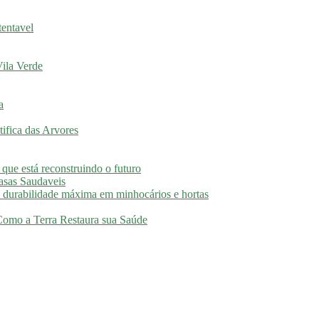
tentavel
ila Verde
a
ifica das Arvores
 que está reconstruindo o futuro
asas Saudaveis
 durabilidade máxima em minhocários e hortas
 Como a Terra Restaura sua Saúde