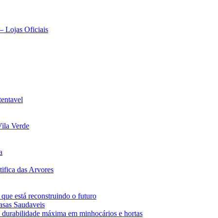
– Lojas Oficiais
tentavel
ila Verde
a
ifica das Arvores
 que está reconstruindo o futuro
asas Saudaveis
 durabilidade máxima em minhocários e hortas