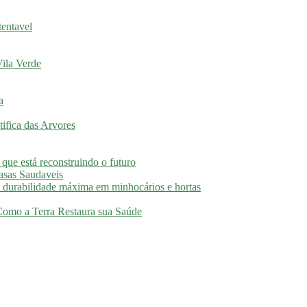
tentavel
ila Verde
a
ifica das Arvores
 que está reconstruindo o futuro
asas Saudaveis
 durabilidade máxima em minhocários e hortas
 Como a Terra Restaura sua Saúde