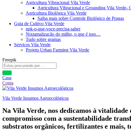
Agricultura Vibracional Vila Verde
Agricultura Vibracional e Grounding Vila Verde-
Agricultura Biológica Vila Verde
Saiba mais sobre Controle Biológico de Pragas
Guia de Cultivo Vila Verde
npk-o-que-voce-precisa-saber
Nixtamalização do milho, o que é isso…
Tudo sobre gramas
Serviços Vila Verde
Projeto Urban Farming Vila Verde
Freepik
Casa
Conta
Vila Verde Insumos Agroecológicos
Na Vila Verde, nos dedicamos à vitalidade
compromisso com a sustentabilidade transf
substratos orgânicos, fertilizantes e mais,