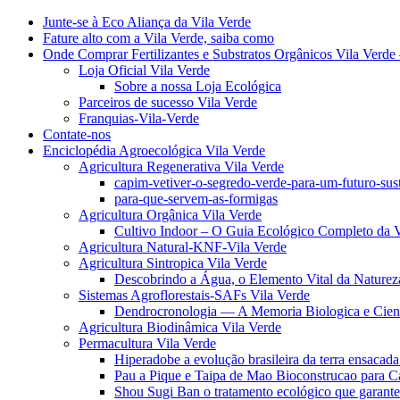
Junte-se à Eco Aliança da Vila Verde
Fature alto com a Vila Verde, saiba como
Onde Comprar Fertilizantes e Substratos Orgânicos Vila Verde 
Loja Oficial Vila Verde
Sobre a nossa Loja Ecológica
Parceiros de sucesso Vila Verde
Franquias-Vila-Verde
Contate-nos
Enciclopédia Agroecológica Vila Verde
Agricultura Regenerativa Vila Verde
capim-vetiver-o-segredo-verde-para-um-futuro-sus
para-que-servem-as-formigas
Agricultura Orgânica Vila Verde
Cultivo Indoor – O Guia Ecológico Completo da V
Agricultura Natural-KNF-Vila Verde
Agricultura Sintropica Vila Verde
Descobrindo a Água, o Elemento Vital da Naturez
Sistemas Agroflorestais-SAFs Vila Verde
Dendrocronologia — A Memoria Biologica e Cient
Agricultura Biodinâmica Vila Verde
Permacultura Vila Verde
Hiperadobe a evolução brasileira da terra ensacada
Pau a Pique e Taipa de Mao Bioconstrucao para C
Shou Sugi Ban o tratamento ecológico que garante