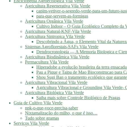
Enciclopédia Agroecológica Vila Verde
Agricultura Regenerativa Vila Verde
capim-vetiver-o-segredo-verde-para-um-futuro-sus
para-que-servem-as-formigas
Agricultura Orgânica Vila Verde
Cultivo Indoor – O Guia Ecológico Completo da V
Agricultura Natural-KNF-Vila Verde
Agricultura Sintropica Vila Verde
Descobrindo a Água, o Elemento Vital da Naturez
Sistemas Agroflorestais-SAFs Vila Verde
Dendrocronologia — A Memoria Biologica e Cient
Agricultura Biodinâmica Vila Verde
Permacultura Vila Verde
Hiperadobe a evolução brasileira da terra ensacada
Pau a Pique e Taipa de Mao Bioconstrucao para C
Shou Sugi Ban o tratamento ecológico que garante
Agricultura Vibracional Vila Verde
Agricultura Vibracional e Grounding Vila Verde-
Agricultura Biológica Vila Verde
Saiba mais sobre Controle Biológico de Pragas
Guia de Cultivo Vila Verde
npk-o-que-voce-precisa-saber
Nixtamalização do milho, o que é isso…
Tudo sobre gramas
Serviços Vila Verde