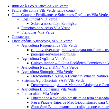
Junte-se à Eco Aliança da Vila Verde
Fature alto com a Vila Verde, saiba como
Onde Comprar Fertilizantes e Substratos Orgânicos Vila Verde 
Loja Oficial Vila Verde
Sobre a nossa Loja Ecológica
Parceiros de sucesso Vila Verde
Franquias-Vila-Verde
Contate-nos
Enciclopédia Agroecológica Vila Verde
Agricultura Regenerativa Vila Verde
capim-vetiver-o-segredo-verde-para-um-futuro-sus
para-que-servem-as-formigas
Agricultura Orgânica Vila Verde
Cultivo Indoor – O Guia Ecológico Completo da V
Agricultura Natural-KNF-Vila Verde
Agricultura Sintropica Vila Verde
Descobrindo a Água, o Elemento Vital da Naturez
Sistemas Agroflorestais-SAFs Vila Verde
Dendrocronologia — A Memoria Biologica e Cient
Agricultura Biodinâmica Vila Verde
Permacultura Vila Verde
Hiperadobe a evolução brasileira da terra ensacada
Pau a Pique e Taipa de Mao Bioconstrucao para C
Shou Sugi Ban o tratamento ecológico que garante