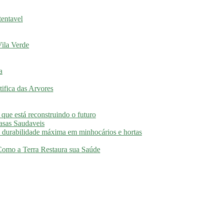
tentavel
ila Verde
a
ifica das Arvores
 que está reconstruindo o futuro
asas Saudaveis
 durabilidade máxima em minhocários e hortas
 Como a Terra Restaura sua Saúde