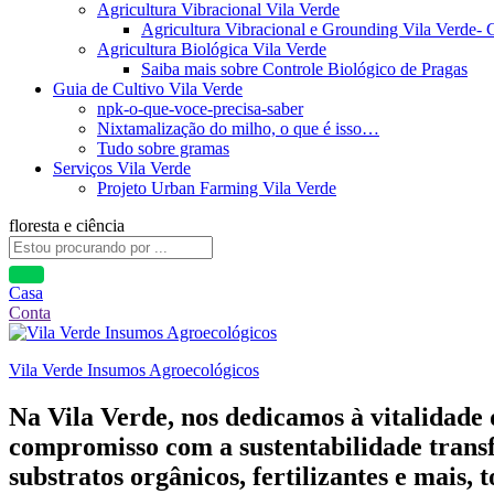
Agricultura Vibracional Vila Verde
Agricultura Vibracional e Grounding Vila Verde-
Agricultura Biológica Vila Verde
Saiba mais sobre Controle Biológico de Pragas
Guia de Cultivo Vila Verde
npk-o-que-voce-precisa-saber
Nixtamalização do milho, o que é isso…
Tudo sobre gramas
Serviços Vila Verde
Projeto Urban Farming Vila Verde
floresta e ciência
Casa
Conta
Vila Verde Insumos Agroecológicos
Na Vila Verde, nos dedicamos à vitalidade
compromisso com a sustentabilidade transf
substratos orgânicos, fertilizantes e mais,