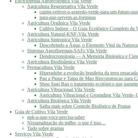
Enciclopédia Agroecológica Vila Verde
Agricultura Regenerativa Vila Verde
capim-vetiver-o-segredo-verde-para-um-futuro-sus
para-que-servem-as-formigas
Agricultura Orgânica Vila Verde
Cultivo Indoor – O Guia Ecológico Completo da V
Agricultura Natural-KNF-Vila Verde
Agricultura Sintropica Vila Verde
Descobrindo a Água, o Elemento Vital da Naturez
Sistemas Agroflorestais-SAFs Vila Verde
Dendrocronologia — A Memoria Biologica e Cient
Agricultura Biodinâmica Vila Verde
Permacultura Vila Verde
Hiperadobe a evolução brasileira da terra ensacada
Pau a Pique e Taipa de Mao Bioconstrucao para C
Shou Sugi Ban o tratamento ecológico que garante
Agricultura Vibracional Vila Verde
Agricultura Vibracional e Grounding Vila Verde-
Agricultura Biológica Vila Verde
Saiba mais sobre Controle Biológico de Pragas
Guia de Cultivo Vila Verde
npk-o-que-voce-precisa-saber
Nixtamalização do milho, o que é isso…
Tudo sobre gramas
Serviços Vila Verde