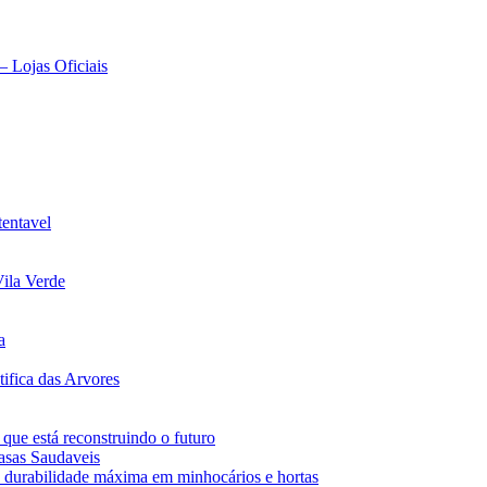
– Lojas Oficiais
tentavel
ila Verde
a
ifica das Arvores
 que está reconstruindo o futuro
asas Saudaveis
 durabilidade máxima em minhocários e hortas