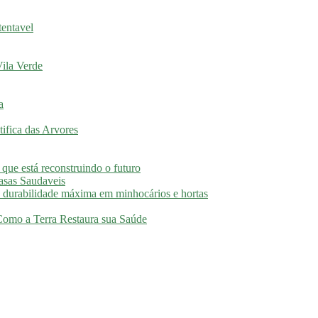
tentavel
ila Verde
a
ifica das Arvores
 que está reconstruindo o futuro
asas Saudaveis
 durabilidade máxima em minhocários e hortas
 Como a Terra Restaura sua Saúde