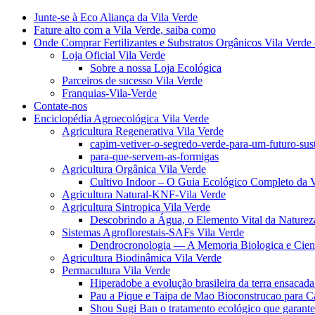
Junte-se à Eco Aliança da Vila Verde
Fature alto com a Vila Verde, saiba como
Onde Comprar Fertilizantes e Substratos Orgânicos Vila Verde 
Loja Oficial Vila Verde
Sobre a nossa Loja Ecológica
Parceiros de sucesso Vila Verde
Franquias-Vila-Verde
Contate-nos
Enciclopédia Agroecológica Vila Verde
Agricultura Regenerativa Vila Verde
capim-vetiver-o-segredo-verde-para-um-futuro-sus
para-que-servem-as-formigas
Agricultura Orgânica Vila Verde
Cultivo Indoor – O Guia Ecológico Completo da V
Agricultura Natural-KNF-Vila Verde
Agricultura Sintropica Vila Verde
Descobrindo a Água, o Elemento Vital da Naturez
Sistemas Agroflorestais-SAFs Vila Verde
Dendrocronologia — A Memoria Biologica e Cient
Agricultura Biodinâmica Vila Verde
Permacultura Vila Verde
Hiperadobe a evolução brasileira da terra ensacada
Pau a Pique e Taipa de Mao Bioconstrucao para C
Shou Sugi Ban o tratamento ecológico que garante