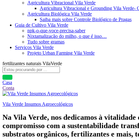
Agricultura Vibracional Vila Verde
Agricultura Vibracional e Grounding Vila Verde-
Agricultura Biológica Vila Verde
Saiba mais sobre Controle Biológico de Pragas
Guia de Cultivo Vila Verde
npk-o-que-voce-precisa-saber
Nixtamalização do milho, o que é isso…
Tudo sobre gramas
Serviços Vila Verde
Projeto Urban Farming Vila Verde
fertilizantes naturais VilaVerde
Casa
Conta
Vila Verde Insumos Agroecológicos
Na Vila Verde, nos dedicamos à vitalidade
compromisso com a sustentabilidade transf
substratos orgânicos, fertilizantes e mais,