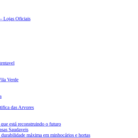
– Lojas Oficiais
tentavel
ila Verde
a
ifica das Arvores
 que está reconstruindo o futuro
asas Saudaveis
 durabilidade máxima em minhocários e hortas