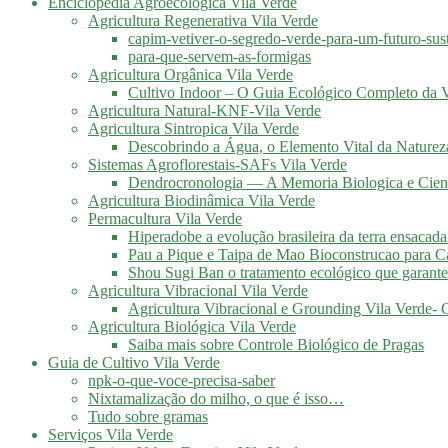
Enciclopédia Agroecológica Vila Verde
Agricultura Regenerativa Vila Verde
capim-vetiver-o-segredo-verde-para-um-futuro-sus
para-que-servem-as-formigas
Agricultura Orgânica Vila Verde
Cultivo Indoor – O Guia Ecológico Completo da V
Agricultura Natural-KNF-Vila Verde
Agricultura Sintropica Vila Verde
Descobrindo a Água, o Elemento Vital da Naturez
Sistemas Agroflorestais-SAFs Vila Verde
Dendrocronologia — A Memoria Biologica e Cient
Agricultura Biodinâmica Vila Verde
Permacultura Vila Verde
Hiperadobe a evolução brasileira da terra ensacada
Pau a Pique e Taipa de Mao Bioconstrucao para C
Shou Sugi Ban o tratamento ecológico que garante
Agricultura Vibracional Vila Verde
Agricultura Vibracional e Grounding Vila Verde-
Agricultura Biológica Vila Verde
Saiba mais sobre Controle Biológico de Pragas
Guia de Cultivo Vila Verde
npk-o-que-voce-precisa-saber
Nixtamalização do milho, o que é isso…
Tudo sobre gramas
Serviços Vila Verde