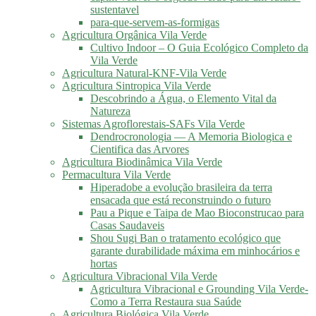
sustentavel
para-que-servem-as-formigas
Agricultura Orgânica Vila Verde
Cultivo Indoor – O Guia Ecológico Completo da
Vila Verde
Agricultura Natural-KNF-Vila Verde
Agricultura Sintropica Vila Verde
Descobrindo a Água, o Elemento Vital da
Natureza
Sistemas Agroflorestais-SAFs Vila Verde
Dendrocronologia — A Memoria Biologica e
Cientifica das Arvores
Agricultura Biodinâmica Vila Verde
Permacultura Vila Verde
Hiperadobe a evolução brasileira da terra
ensacada que está reconstruindo o futuro
Pau a Pique e Taipa de Mao Bioconstrucao para
Casas Saudaveis
Shou Sugi Ban o tratamento ecológico que
garante durabilidade máxima em minhocários e
hortas
Agricultura Vibracional Vila Verde
Agricultura Vibracional e Grounding Vila Verde-
Como a Terra Restaura sua Saúde
Agricultura Biológica Vila Verde