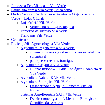
Junte-se à Eco Aliança da Vila Verde
Fature alto com a Vila Verde, saiba como
Onde Comprar Fertilizantes e Substratos Orgânicos Vila
Verde – Lojas Oficiais
Loja Oficial Vila Verde
Sobre a nossa Loja Ecológica
Parceiros de sucesso Vila Verde
Franquias-Vila-Verde
Contate-nos
Enciclopédia Agroecológica Vila Verde
Agricultura Regenerativa Vila Verde
capim-vetiver-o-segredo-verde-para-um-futuro-
sustentavel
para-que-servem-as-formigas
Agricultura Orgânica Vila Verde
Cultivo Indoor – O Guia Ecológico Completo da
Vila Verde
Agricultura Natural-KNF-Vila Verde
Agricultura Sintropica Vila Verde
Descobrindo a Água, o Elemento Vital da
Natureza
Sistemas Agroflorestais-SAFs Vila Verde
Dendrocronologia — A Memoria Biologica e
Cientifica das Arvores