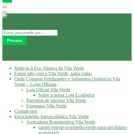
Procura
Olá
Login
Junte-se à Eco Aliança da Vila Verde
Fature alto com a Vila Verde, saiba como
Onde Comprar Fertilizantes e Substratos Orgânicos Vila
Verde – Lojas Oficiais
Loja Oficial Vila Verde
Sobre a nossa Loja Ecológica
Parceiros de sucesso Vila Verde
Franquias-Vila-Verde
Contate-nos
Enciclopédia Agroecológica Vila Verde
Agricultura Regenerativa Vila Verde
capim-vetiver-o-segredo-verde-para-um-futuro-
sustentavel