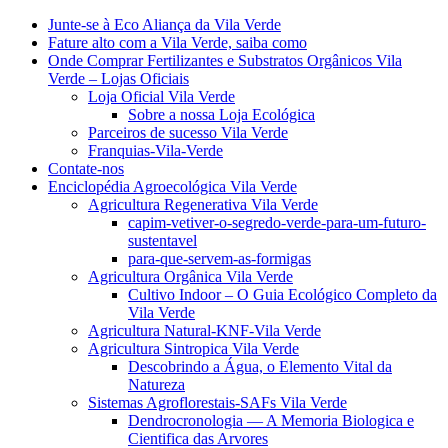
Junte-se à Eco Aliança da Vila Verde
Fature alto com a Vila Verde, saiba como
Onde Comprar Fertilizantes e Substratos Orgânicos Vila
Verde – Lojas Oficiais
Loja Oficial Vila Verde
Sobre a nossa Loja Ecológica
Parceiros de sucesso Vila Verde
Franquias-Vila-Verde
Contate-nos
Enciclopédia Agroecológica Vila Verde
Agricultura Regenerativa Vila Verde
capim-vetiver-o-segredo-verde-para-um-futuro-
sustentavel
para-que-servem-as-formigas
Agricultura Orgânica Vila Verde
Cultivo Indoor – O Guia Ecológico Completo da
Vila Verde
Agricultura Natural-KNF-Vila Verde
Agricultura Sintropica Vila Verde
Descobrindo a Água, o Elemento Vital da
Natureza
Sistemas Agroflorestais-SAFs Vila Verde
Dendrocronologia — A Memoria Biologica e
Cientifica das Arvores