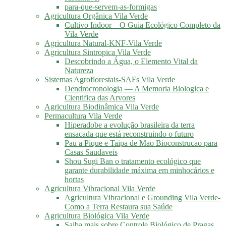
para-que-servem-as-formigas
Agricultura Orgânica Vila Verde
Cultivo Indoor – O Guia Ecológico Completo da
Vila Verde
Agricultura Natural-KNF-Vila Verde
Agricultura Sintropica Vila Verde
Descobrindo a Água, o Elemento Vital da
Natureza
Sistemas Agroflorestais-SAFs Vila Verde
Dendrocronologia — A Memoria Biologica e
Cientifica das Arvores
Agricultura Biodinâmica Vila Verde
Permacultura Vila Verde
Hiperadobe a evolução brasileira da terra
ensacada que está reconstruindo o futuro
Pau a Pique e Taipa de Mao Bioconstrucao para
Casas Saudaveis
Shou Sugi Ban o tratamento ecológico que
garante durabilidade máxima em minhocários e
hortas
Agricultura Vibracional Vila Verde
Agricultura Vibracional e Grounding Vila Verde-
Como a Terra Restaura sua Saúde
Agricultura Biológica Vila Verde
Saiba mais sobre Controle Biológico de Pragas