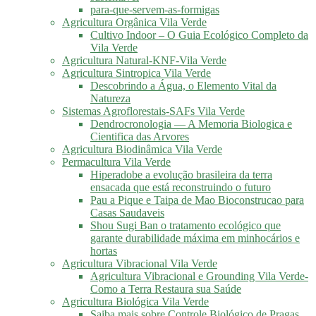
para-que-servem-as-formigas
Agricultura Orgânica Vila Verde
Cultivo Indoor – O Guia Ecológico Completo da
Vila Verde
Agricultura Natural-KNF-Vila Verde
Agricultura Sintropica Vila Verde
Descobrindo a Água, o Elemento Vital da
Natureza
Sistemas Agroflorestais-SAFs Vila Verde
Dendrocronologia — A Memoria Biologica e
Cientifica das Arvores
Agricultura Biodinâmica Vila Verde
Permacultura Vila Verde
Hiperadobe a evolução brasileira da terra
ensacada que está reconstruindo o futuro
Pau a Pique e Taipa de Mao Bioconstrucao para
Casas Saudaveis
Shou Sugi Ban o tratamento ecológico que
garante durabilidade máxima em minhocários e
hortas
Agricultura Vibracional Vila Verde
Agricultura Vibracional e Grounding Vila Verde-
Como a Terra Restaura sua Saúde
Agricultura Biológica Vila Verde
Saiba mais sobre Controle Biológico de Pragas