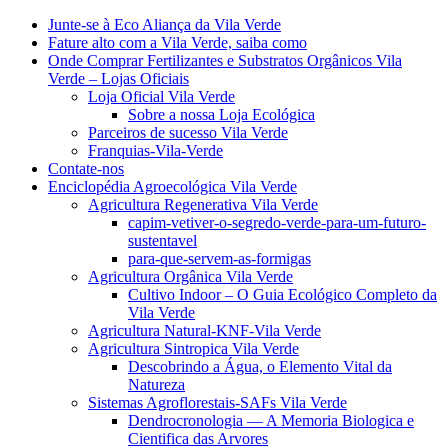
Junte-se à Eco Aliança da Vila Verde
Fature alto com a Vila Verde, saiba como
Onde Comprar Fertilizantes e Substratos Orgânicos Vila
Verde – Lojas Oficiais
Loja Oficial Vila Verde
Sobre a nossa Loja Ecológica
Parceiros de sucesso Vila Verde
Franquias-Vila-Verde
Contate-nos
Enciclopédia Agroecológica Vila Verde
Agricultura Regenerativa Vila Verde
capim-vetiver-o-segredo-verde-para-um-futuro-
sustentavel
para-que-servem-as-formigas
Agricultura Orgânica Vila Verde
Cultivo Indoor – O Guia Ecológico Completo da
Vila Verde
Agricultura Natural-KNF-Vila Verde
Agricultura Sintropica Vila Verde
Descobrindo a Água, o Elemento Vital da
Natureza
Sistemas Agroflorestais-SAFs Vila Verde
Dendrocronologia — A Memoria Biologica e
Cientifica das Arvores