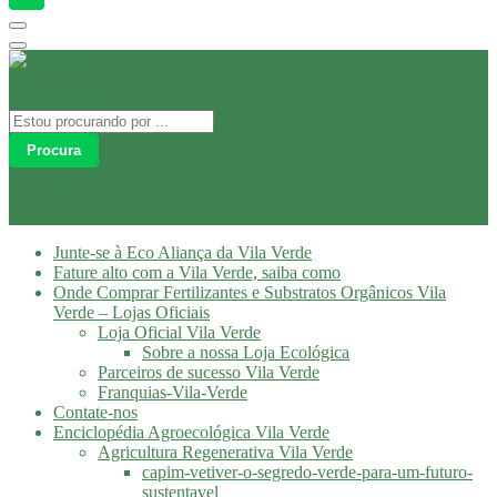
Procura
Olá
Login
Junte-se à Eco Aliança da Vila Verde
Fature alto com a Vila Verde, saiba como
Onde Comprar Fertilizantes e Substratos Orgânicos Vila
Verde – Lojas Oficiais
Loja Oficial Vila Verde
Sobre a nossa Loja Ecológica
Parceiros de sucesso Vila Verde
Franquias-Vila-Verde
Contate-nos
Enciclopédia Agroecológica Vila Verde
Agricultura Regenerativa Vila Verde
capim-vetiver-o-segredo-verde-para-um-futuro-
sustentavel