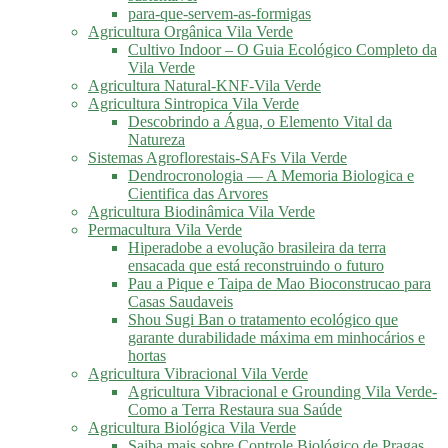
para-que-servem-as-formigas
Agricultura Orgânica Vila Verde
Cultivo Indoor – O Guia Ecológico Completo da
Vila Verde
Agricultura Natural-KNF-Vila Verde
Agricultura Sintropica Vila Verde
Descobrindo a Água, o Elemento Vital da
Natureza
Sistemas Agroflorestais-SAFs Vila Verde
Dendrocronologia — A Memoria Biologica e
Cientifica das Arvores
Agricultura Biodinâmica Vila Verde
Permacultura Vila Verde
Hiperadobe a evolução brasileira da terra
ensacada que está reconstruindo o futuro
Pau a Pique e Taipa de Mao Bioconstrucao para
Casas Saudaveis
Shou Sugi Ban o tratamento ecológico que
garante durabilidade máxima em minhocários e
hortas
Agricultura Vibracional Vila Verde
Agricultura Vibracional e Grounding Vila Verde-
Como a Terra Restaura sua Saúde
Agricultura Biológica Vila Verde
Saiba mais sobre Controle Biológico de Pragas