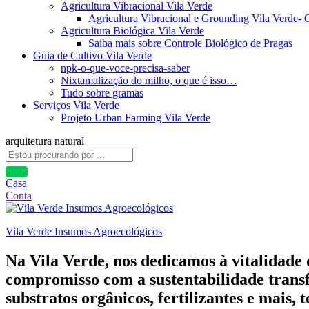
Agricultura Vibracional Vila Verde
Agricultura Vibracional e Grounding Vila Verde-
Agricultura Biológica Vila Verde
Saiba mais sobre Controle Biológico de Pragas
Guia de Cultivo Vila Verde
npk-o-que-voce-precisa-saber
Nixtamalização do milho, o que é isso…
Tudo sobre gramas
Serviços Vila Verde
Projeto Urban Farming Vila Verde
arquitetura natural
Casa
Conta
Vila Verde Insumos Agroecológicos
Na Vila Verde, nos dedicamos à vitalidade
compromisso com a sustentabilidade transf
substratos orgânicos, fertilizantes e mais,