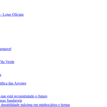
– Lojas Oficiais
tentavel
ila Verde
a
ifica das Arvores
 que está reconstruindo o futuro
asas Saudaveis
 durabilidade máxima em minhocários e hortas