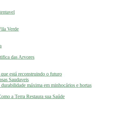
tentavel
ila Verde
a
ifica das Arvores
 que está reconstruindo o futuro
asas Saudaveis
 durabilidade máxima em minhocários e hortas
 Como a Terra Restaura sua Saúde