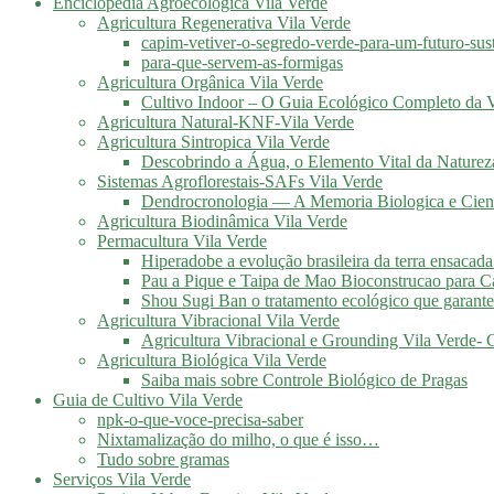
Enciclopédia Agroecológica Vila Verde
Agricultura Regenerativa Vila Verde
capim-vetiver-o-segredo-verde-para-um-futuro-sus
para-que-servem-as-formigas
Agricultura Orgânica Vila Verde
Cultivo Indoor – O Guia Ecológico Completo da V
Agricultura Natural-KNF-Vila Verde
Agricultura Sintropica Vila Verde
Descobrindo a Água, o Elemento Vital da Naturez
Sistemas Agroflorestais-SAFs Vila Verde
Dendrocronologia — A Memoria Biologica e Cient
Agricultura Biodinâmica Vila Verde
Permacultura Vila Verde
Hiperadobe a evolução brasileira da terra ensacada
Pau a Pique e Taipa de Mao Bioconstrucao para C
Shou Sugi Ban o tratamento ecológico que garante
Agricultura Vibracional Vila Verde
Agricultura Vibracional e Grounding Vila Verde-
Agricultura Biológica Vila Verde
Saiba mais sobre Controle Biológico de Pragas
Guia de Cultivo Vila Verde
npk-o-que-voce-precisa-saber
Nixtamalização do milho, o que é isso…
Tudo sobre gramas
Serviços Vila Verde