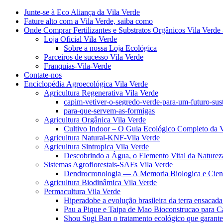
Junte-se à Eco Aliança da Vila Verde
Fature alto com a Vila Verde, saiba como
Onde Comprar Fertilizantes e Substratos Orgânicos Vila Verde 
Loja Oficial Vila Verde
Sobre a nossa Loja Ecológica
Parceiros de sucesso Vila Verde
Franquias-Vila-Verde
Contate-nos
Enciclopédia Agroecológica Vila Verde
Agricultura Regenerativa Vila Verde
capim-vetiver-o-segredo-verde-para-um-futuro-sus
para-que-servem-as-formigas
Agricultura Orgânica Vila Verde
Cultivo Indoor – O Guia Ecológico Completo da V
Agricultura Natural-KNF-Vila Verde
Agricultura Sintropica Vila Verde
Descobrindo a Água, o Elemento Vital da Naturez
Sistemas Agroflorestais-SAFs Vila Verde
Dendrocronologia — A Memoria Biologica e Cient
Agricultura Biodinâmica Vila Verde
Permacultura Vila Verde
Hiperadobe a evolução brasileira da terra ensacada
Pau a Pique e Taipa de Mao Bioconstrucao para C
Shou Sugi Ban o tratamento ecológico que garante