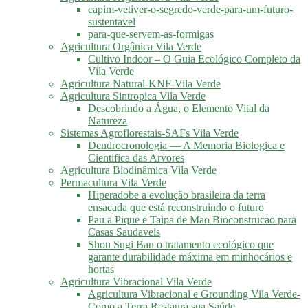
capim-vetiver-o-segredo-verde-para-um-futuro-
sustentavel
para-que-servem-as-formigas
Agricultura Orgânica Vila Verde
Cultivo Indoor – O Guia Ecológico Completo da
Vila Verde
Agricultura Natural-KNF-Vila Verde
Agricultura Sintropica Vila Verde
Descobrindo a Água, o Elemento Vital da
Natureza
Sistemas Agroflorestais-SAFs Vila Verde
Dendrocronologia — A Memoria Biologica e
Cientifica das Arvores
Agricultura Biodinâmica Vila Verde
Permacultura Vila Verde
Hiperadobe a evolução brasileira da terra
ensacada que está reconstruindo o futuro
Pau a Pique e Taipa de Mao Bioconstrucao para
Casas Saudaveis
Shou Sugi Ban o tratamento ecológico que
garante durabilidade máxima em minhocários e
hortas
Agricultura Vibracional Vila Verde
Agricultura Vibracional e Grounding Vila Verde-
Como a Terra Restaura sua Saúde