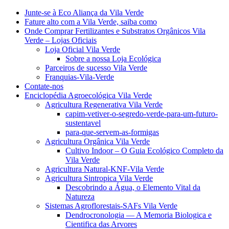
Junte-se à Eco Aliança da Vila Verde
Fature alto com a Vila Verde, saiba como
Onde Comprar Fertilizantes e Substratos Orgânicos Vila
Verde – Lojas Oficiais
Loja Oficial Vila Verde
Sobre a nossa Loja Ecológica
Parceiros de sucesso Vila Verde
Franquias-Vila-Verde
Contate-nos
Enciclopédia Agroecológica Vila Verde
Agricultura Regenerativa Vila Verde
capim-vetiver-o-segredo-verde-para-um-futuro-
sustentavel
para-que-servem-as-formigas
Agricultura Orgânica Vila Verde
Cultivo Indoor – O Guia Ecológico Completo da
Vila Verde
Agricultura Natural-KNF-Vila Verde
Agricultura Sintropica Vila Verde
Descobrindo a Água, o Elemento Vital da
Natureza
Sistemas Agroflorestais-SAFs Vila Verde
Dendrocronologia — A Memoria Biologica e
Cientifica das Arvores