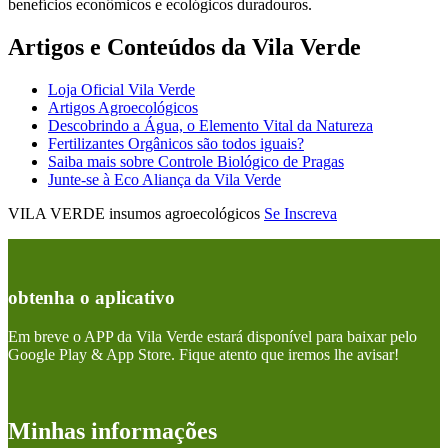
benefícios econômicos e ecológicos duradouros.
Artigos e Conteúdos da Vila Verde
Loja Oficial Vila Verde
Artigos Agroecológicos
Descobrindo a Água, o Elemento Vital da Natureza
Fertilizantes Orgânicos são todos iguais?
Saiba mais sobre Controle Biológico de Pragas
Junte-se à Eco Aliança da Vila Verde
VILA VERDE insumos agroecológicos
Se Inscreva
obtenha o aplicativo
Em breve o APP da Vila Verde estará disponível para baixar pelo
Google Play & App Store. Fique atento que iremos lhe avisar!
Minhas informações