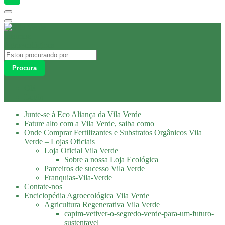
Procura
Olá
Login
Junte-se à Eco Aliança da Vila Verde
Fature alto com a Vila Verde, saiba como
Onde Comprar Fertilizantes e Substratos Orgânicos Vila
Verde – Lojas Oficiais
Loja Oficial Vila Verde
Sobre a nossa Loja Ecológica
Parceiros de sucesso Vila Verde
Franquias-Vila-Verde
Contate-nos
Enciclopédia Agroecológica Vila Verde
Agricultura Regenerativa Vila Verde
capim-vetiver-o-segredo-verde-para-um-futuro-
sustentavel