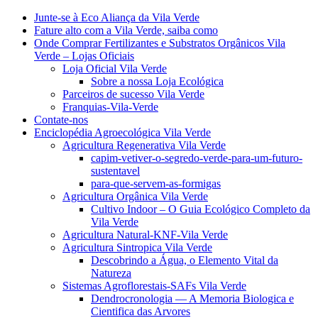
Junte-se à Eco Aliança da Vila Verde
Fature alto com a Vila Verde, saiba como
Onde Comprar Fertilizantes e Substratos Orgânicos Vila
Verde – Lojas Oficiais
Loja Oficial Vila Verde
Sobre a nossa Loja Ecológica
Parceiros de sucesso Vila Verde
Franquias-Vila-Verde
Contate-nos
Enciclopédia Agroecológica Vila Verde
Agricultura Regenerativa Vila Verde
capim-vetiver-o-segredo-verde-para-um-futuro-
sustentavel
para-que-servem-as-formigas
Agricultura Orgânica Vila Verde
Cultivo Indoor – O Guia Ecológico Completo da
Vila Verde
Agricultura Natural-KNF-Vila Verde
Agricultura Sintropica Vila Verde
Descobrindo a Água, o Elemento Vital da
Natureza
Sistemas Agroflorestais-SAFs Vila Verde
Dendrocronologia — A Memoria Biologica e
Cientifica das Arvores