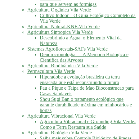
para-que-servem-as-formigas
Agricultura Orgânica Vila Verde
Cultivo Indoor – O Guia Ecológico Completo da
Vila Verde
Agricultura Natural-KNF-Vila Verde
Agricultura Sintropica Vila Verde
Descobrindo a Água, o Elemento Vital da
Natureza
Sistemas Agroflorestais-SAFs Vila Verde
Dendrocronologia — A Memoria Biologica e
Cientifica das Arvores
Agricultura Biodinâmica Vila Verde
Permacultura Vila Verde
Hiperadobe a evolução brasileira da terra
ensacada que está reconstruindo o futuro
Pau a Pique e Taipa de Mao Bioconstrucao para
Casas Saudaveis
Shou Sugi Ban o tratamento ecológico que
garante durabilidade máxima em minhocários e
hortas
Agricultura Vibracional Vila Verde
Agricultura Vibracional e Grounding Vila Verde-
Como a Terra Restaura sua Saúde
Agricultura Biológica Vila Verde
Saiba mais sobre Controle Biológico de Pragas