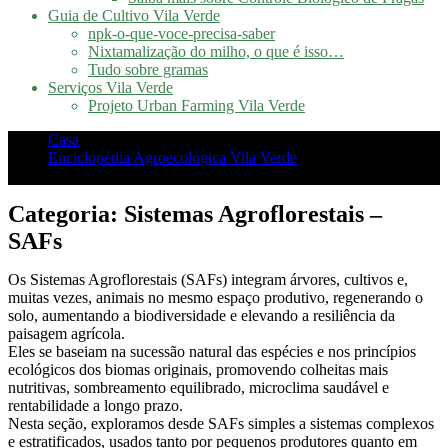
Guia de Cultivo Vila Verde
npk-o-que-voce-precisa-saber
Nixtamalização do milho, o que é isso…
Tudo sobre gramas
Serviços Vila Verde
Projeto Urban Farming Vila Verde
Casa
Enciclopédia Agroecológica Vila Verde
Sistemas Agroflorestais – SAFs
Categoria:
Sistemas Agroflorestais –
SAFs
Os Sistemas Agroflorestais (SAFs) integram árvores, cultivos e,
muitas vezes, animais no mesmo espaço produtivo, regenerando o
solo, aumentando a biodiversidade e elevando a resiliência da
paisagem agrícola.
Eles se baseiam na sucessão natural das espécies e nos princípios
ecológicos dos biomas originais, promovendo colheitas mais
nutritivas, sombreamento equilibrado, microclima saudável e
rentabilidade a longo prazo.
Nesta seção, exploramos desde SAFs simples a sistemas complexos
e estratificados, usados tanto por pequenos produtores quanto em